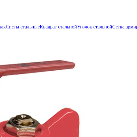
кая
Листы стальные
Квадрат стальной
Уголок стальной
Сетка арми