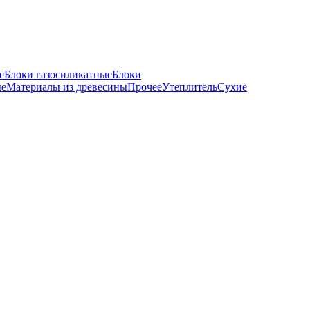
е
Блоки газосиликатные
Блоки
ые
Материалы из древесины
Прочее
Утеплитель
Сухие