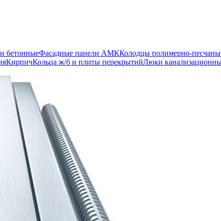
и бетонные
Фасадные панели АМК
Колодцы полимерно-песчаны
ия
Кирпич
Кольца ж/б и плиты перекрытий
Люки канализационн