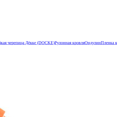
бкая черепица Дёкке (DOCKE)
Рулонная кровля
Ондулин
Пленка 