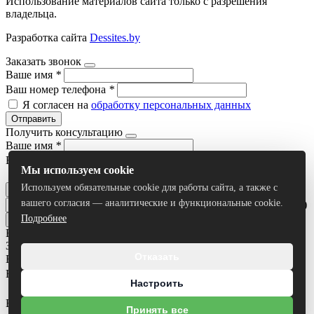
Использование материалов сайта только с разрешения
владельца.
Разработка сайта
Dessites.by
Заказать звонок
Ваше имя
*
Ваш номер телефона
*
Я согласен на
обработку персональных данных
Отправить
Получить консультацию
Ваше имя
*
Ваш номер телефона
*
Мы используем cookie
Я согласен на
обработку персональных данных
Используем обязательные cookie для работы сайта, а также с
Отправить
вашего согласия — аналитические и функциональные cookie.
Умный поиск(тестовый режим)
Подробнее
Все результаты
Задать вопрос
Отказать
Ваше имя
*
Ваш номер телефона
*
Настроить
Ваш вопрос
Принять все