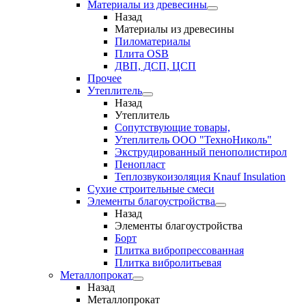
Материалы из древесины
Назад
Материалы из древесины
Пиломатериалы
Плита OSB
ДВП, ДСП, ЦСП
Прочее
Утеплитель
Назад
Утеплитель
Сопутствующие товары,
Утеплитель ООО "ТехноНиколь"
Экструдированный пенополистирол
Пенопласт
Теплозвукоизоляция Knauf Insulation
Сухие строительные смеси
Элементы благоустройства
Назад
Элементы благоустройства
Борт
Плитка вибропрессованная
Плитка вибролитьевая
Металлопрокат
Назад
Металлопрокат