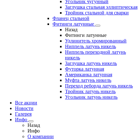
Угольник чугунный
Заглушка стальная эллиптическая
Тройник стальной для сварки
Фланец стальной
Фитинги латунные
Назад
Фитинги латунные
Удлинитель хромированный
Ниппель латунь никель
Ниппель переходной латунь
никель
Заглушка латунь никель
Футорка латунная
Американка латунная
Муфта латунь никель
Переход реборда латунь никель
Тройник латунь никель
Угольник латунь никель
Все акции
Новости
Галерея
Инфо
Назад
Инфо
О компании