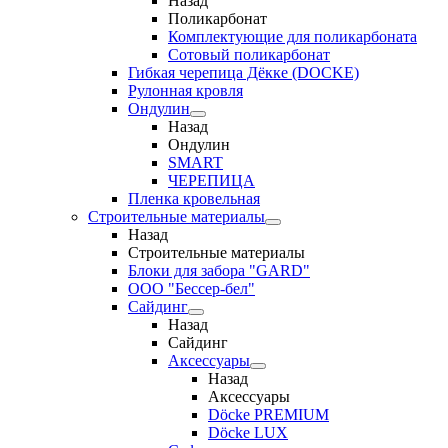
Назад
Поликарбонат
Комплектующие для поликарбоната
Сотовый поликарбонат
Гибкая черепица Дёкке (DOCKE)
Рулонная кровля
Ондулин
Назад
Ондулин
SMART
ЧЕРЕПИЦА
Пленка кровельная
Строительные материалы
Назад
Строительные материалы
Блоки для забора "GARD"
ООО "Бессер-бел"
Сайдинг
Назад
Сайдинг
Аксессуары
Назад
Аксессуары
Döcke PREMIUM
Döcke LUX