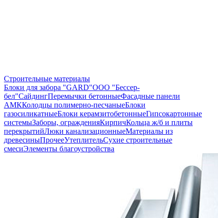
Строительные материалы
Блоки для забора "GARD"
ООО "Бессер-
бел"
Сайдинг
Перемычки бетонные
Фасадные панели
АМК
Колодцы полимерно-песчаные
Блоки
газосиликатные
Блоки керамзитобетонные
Гипсокартонные
системы
Заборы, ограждения
Кирпич
Кольца ж/б и плиты
перекрытий
Люки канализационные
Материалы из
древесины
Прочее
Утеплитель
Сухие строительные
смеси
Элементы благоустройства