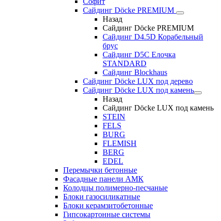
Софит
Сайдинг Döcke PREMIUM
Назад
Сайдинг Döcke PREMIUM
Сайдинг D4.5D Корабельный
брус
Сайдинг D5С Елочка
STANDARD
Сайдинг Blockhaus
Сайдинг Döcke LUX под дерево
Сайдинг Döcke LUX под камень
Назад
Сайдинг Döcke LUX под камень
STEIN
FELS
BURG
FLEMISH
BERG
EDEL
Перемычки бетонные
Фасадные панели АМК
Колодцы полимерно-песчаные
Блоки газосиликатные
Блоки керамзитобетонные
Гипсокартонные системы