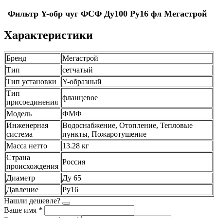
Фильтр Y-обр чуг ФСФ Ду100 Ру16 фл Мегастрой
Характеристики
Бренд
Мегастрой
Тип
сетчатый
Тип установки
Y-образный
Тип
фланцевое
присоединения
Модель
ФМФ
Инженерная
Водоснабжение, Отопление, Тепловые
система
пункты, Пожаротушение
Масса нетто
13.28 кг
Страна
Россия
происхождения
Диаметр
Ду 65
Давление
Ру16
Нашли дешевле?
Ваше имя
*