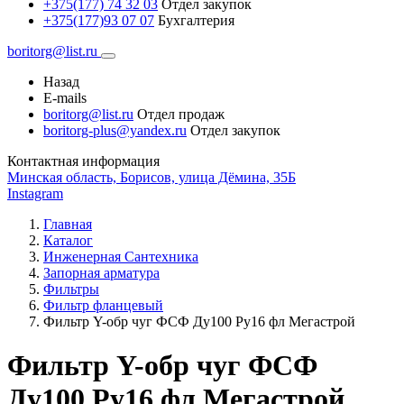
+375(177) 74 32 03
Отдел закупок
+375(177)93 07 07
Бухгалтерия
boritorg@list.ru
Назад
E-mails
boritorg@list.ru
Отдел продаж
boritorg-plus@yandex.ru
Отдел закупок
Контактная информация
Минская область, Борисов, улица Дёмина, 35Б
Instagram
Главная
Каталог
Инженерная Сантехника
Запорная арматура
Фильтры
Фильтр фланцевый
Фильтр Y-обр чуг ФСФ Ду100 Ру16 фл Мегастрой
Фильтр Y-обр чуг ФСФ
Ду100 Ру16 фл Мегастрой