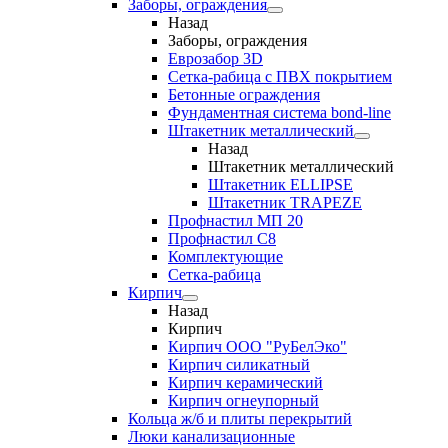
Заборы, ограждения
Назад
Заборы, ограждения
Еврозабор 3D
Сетка-рабица с ПВХ покрытием
Бетонные ограждения
Фундаментная система bond-line
Штакетник металлический
Назад
Штакетник металлический
Штакетник ELLIPSE
Штакетник TRAPEZE
Профнастил МП 20
Профнастил С8
Комплектующие
Сетка-рабица
Кирпич
Назад
Кирпич
Кирпич ООО "РуБелЭко"
Кирпич силикатный
Кирпич керамический
Кирпич огнеупорный
Кольца ж/б и плиты перекрытий
Люки канализационные