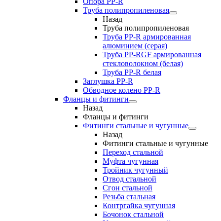
Опора PP-R
Труба полипропиленовая
Назад
Труба полипропиленовая
Труба PP-R армированная
алюминием (серая)
Труба PP-RGF армированная
стекловолокном (белая)
Труба РР-R белая
Заглушка PP-R
Обводное колено PP-R
Фланцы и фитинги
Назад
Фланцы и фитинги
Фитинги стальные и чугунные
Назад
Фитинги стальные и чугунные
Переход стальной
Муфта чугунная
Тройник чугунный
Отвод стальной
Сгон стальной
Резьба стальная
Контргайка чугунная
Бочонок стальной