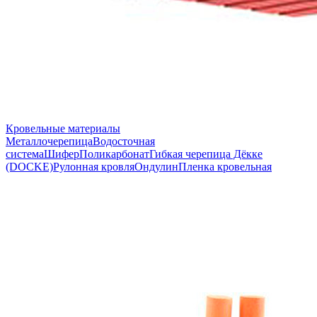
Кровельные материалы
Металлочерепица
Водосточная
система
Шифер
Поликарбонат
Гибкая черепица Дёкке
(DOCKE)
Рулонная кровля
Ондулин
Пленка кровельная