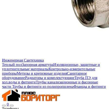
Инженерная Сантехника
Теплый пол
Запорная арматура
Изоляционные, защитные и
уплотнительные материалы
Контрольно-измерительные
приборы
Метизы и крепежные изделия
Санитарное
оборудование
Радиаторы и комплектующие
Труба ПЭ для
хол.воды и фитинги
Трубы канализационные и фасонные
части
Трубы и фитинги из полипропилена
Фланцы и фитинги
0
Телефоны