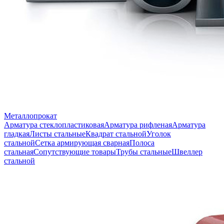
Металлопрокат
Арматура стеклопластиковая
Арматура рифленая
Арматура
гладкая
Листы стальные
Квадрат стальной
Уголок
стальной
Сетка армирующая сварная
Полоса
стальная
Сопутствующие товары
Трубы стальные
Швеллер
стальной