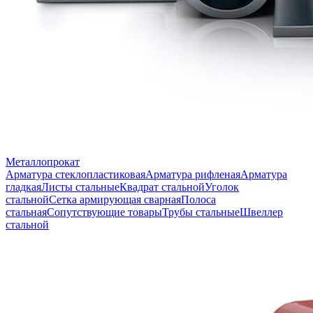
Металлопрокат
Арматура стеклопластиковая
Арматура рифленая
Арматура
гладкая
Листы стальные
Квадрат стальной
Уголок
стальной
Сетка армирующая сварная
Полоса
стальная
Сопутствующие товары
Трубы стальные
Швеллер
стальной