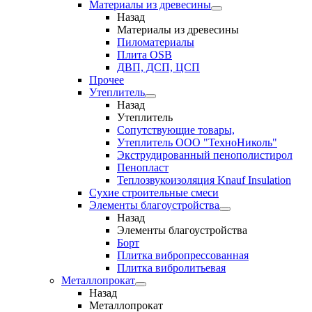
Материалы из древесины
Назад
Материалы из древесины
Пиломатериалы
Плита OSB
ДВП, ДСП, ЦСП
Прочее
Утеплитель
Назад
Утеплитель
Сопутствующие товары,
Утеплитель ООО "ТехноНиколь"
Экструдированный пенополистирол
Пенопласт
Теплозвукоизоляция Knauf Insulation
Сухие строительные смеси
Элементы благоустройства
Назад
Элементы благоустройства
Борт
Плитка вибропрессованная
Плитка вибролитьевая
Металлопрокат
Назад
Металлопрокат