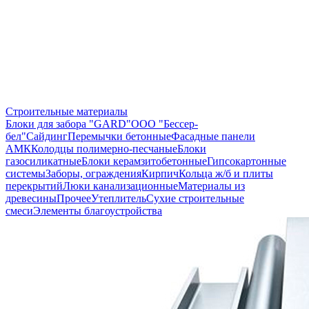
Строительные материалы
Блоки для забора "GARD"
ООО "Бессер-
бел"
Сайдинг
Перемычки бетонные
Фасадные панели
АМК
Колодцы полимерно-песчаные
Блоки
газосиликатные
Блоки керамзитобетонные
Гипсокартонные
системы
Заборы, ограждения
Кирпич
Кольца ж/б и плиты
перекрытий
Люки канализационные
Материалы из
древесины
Прочее
Утеплитель
Сухие строительные
смеси
Элементы благоустройства