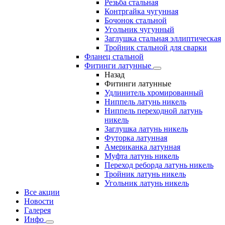
Резьба стальная
Контргайка чугунная
Бочонок стальной
Угольник чугунный
Заглушка стальная эллиптическая
Тройник стальной для сварки
Фланец стальной
Фитинги латунные
Назад
Фитинги латунные
Удлинитель хромированный
Ниппель латунь никель
Ниппель переходной латунь
никель
Заглушка латунь никель
Футорка латунная
Американка латунная
Муфта латунь никель
Переход реборда латунь никель
Тройник латунь никель
Угольник латунь никель
Все акции
Новости
Галерея
Инфо