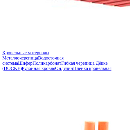
Кровельные материалы
Металлочерепица
Водосточная
система
Шифер
Поликарбонат
Гибкая черепица Дёкке
(DOCKE)
Рулонная кровля
Ондулин
Пленка кровельная