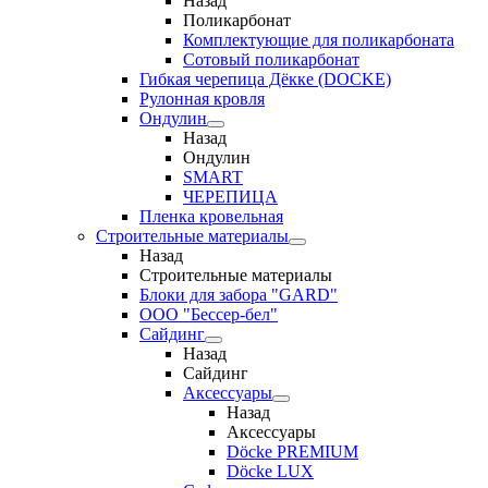
Назад
Поликарбонат
Комплектующие для поликарбоната
Сотовый поликарбонат
Гибкая черепица Дёкке (DOCKE)
Рулонная кровля
Ондулин
Назад
Ондулин
SMART
ЧЕРЕПИЦА
Пленка кровельная
Строительные материалы
Назад
Строительные материалы
Блоки для забора "GARD"
ООО "Бессер-бел"
Сайдинг
Назад
Сайдинг
Аксессуары
Назад
Аксессуары
Döcke PREMIUM
Döcke LUX