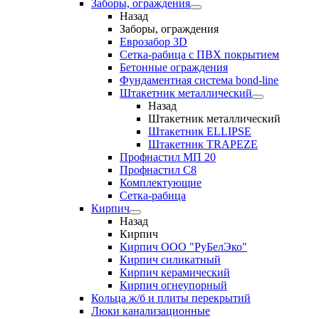
Заборы, ограждения
Назад
Заборы, ограждения
Еврозабор 3D
Сетка-рабица с ПВХ покрытием
Бетонные ограждения
Фундаментная система bond-line
Штакетник металлический
Назад
Штакетник металлический
Штакетник ELLIPSE
Штакетник TRAPEZE
Профнастил МП 20
Профнастил С8
Комплектующие
Сетка-рабица
Кирпич
Назад
Кирпич
Кирпич ООО "РуБелЭко"
Кирпич силикатный
Кирпич керамический
Кирпич огнеупорный
Кольца ж/б и плиты перекрытий
Люки канализационные