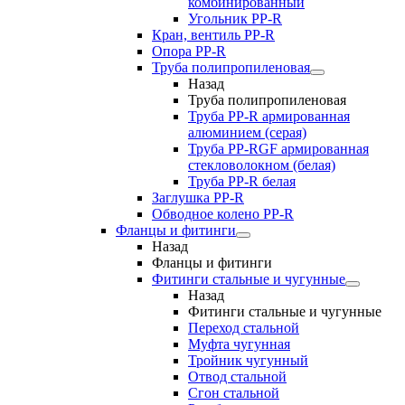
комбинированный
Угольник РР-R
Кран, вентиль PP-R
Опора PP-R
Труба полипропиленовая
Назад
Труба полипропиленовая
Труба PP-R армированная
алюминием (серая)
Труба PP-RGF армированная
стекловолокном (белая)
Труба РР-R белая
Заглушка PP-R
Обводное колено PP-R
Фланцы и фитинги
Назад
Фланцы и фитинги
Фитинги стальные и чугунные
Назад
Фитинги стальные и чугунные
Переход стальной
Муфта чугунная
Тройник чугунный
Отвод стальной
Сгон стальной