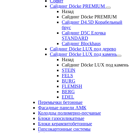
Софит
Сайдинг Döcke PREMIUM
Назад
Сайдинг Döcke PREMIUM
Сайдинг D4.5D Корабельный
брус
Сайдинг D5С Елочка
STANDARD
Сайдинг Blockhaus
Сайдинг Döcke LUX под дерево
Сайдинг Döcke LUX под камень
Назад
Сайдинг Döcke LUX под камень
STEIN
FELS
BURG
FLEMISH
BERG
EDEL
Перемычки бетонные
Фасадные панели АМК
Колодцы полимерно-песчаные
Блоки газосиликатные
Блоки керамзитобетонные
Гипсокартонные системы