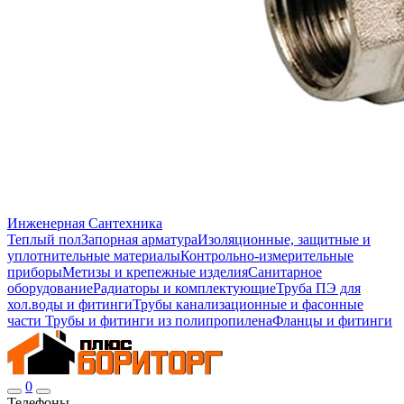
Инженерная Сантехника
Теплый пол
Запорная арматура
Изоляционные, защитные и
уплотнительные материалы
Контрольно-измерительные
приборы
Метизы и крепежные изделия
Санитарное
оборудование
Радиаторы и комплектующие
Труба ПЭ для
хол.воды и фитинги
Трубы канализационные и фасонные
части
Трубы и фитинги из полипропилена
Фланцы и фитинги
0
Телефоны