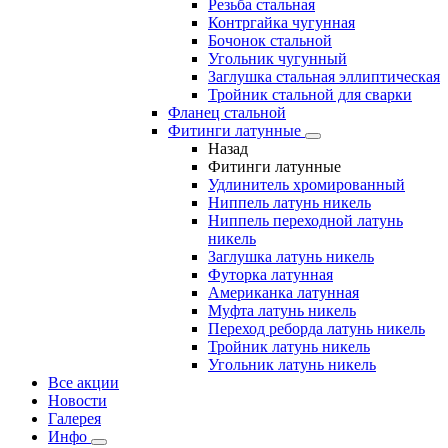
Резьба стальная
Контргайка чугунная
Бочонок стальной
Угольник чугунный
Заглушка стальная эллиптическая
Тройник стальной для сварки
Фланец стальной
Фитинги латунные
Назад
Фитинги латунные
Удлинитель хромированный
Ниппель латунь никель
Ниппель переходной латунь
никель
Заглушка латунь никель
Футорка латунная
Американка латунная
Муфта латунь никель
Переход реборда латунь никель
Тройник латунь никель
Угольник латунь никель
Все акции
Новости
Галерея
Инфо