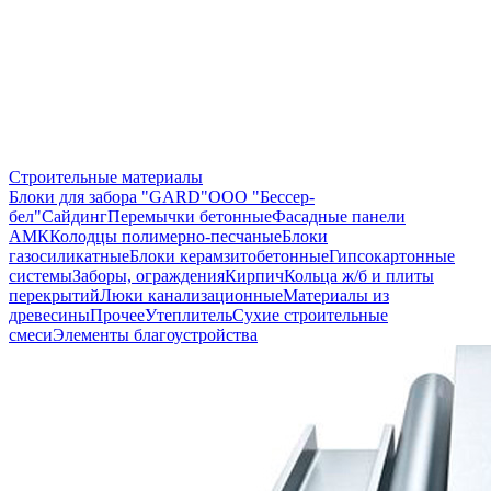
Строительные материалы
Блоки для забора "GARD"
ООО "Бессер-
бел"
Сайдинг
Перемычки бетонные
Фасадные панели
АМК
Колодцы полимерно-песчаные
Блоки
газосиликатные
Блоки керамзитобетонные
Гипсокартонные
системы
Заборы, ограждения
Кирпич
Кольца ж/б и плиты
перекрытий
Люки канализационные
Материалы из
древесины
Прочее
Утеплитель
Сухие строительные
смеси
Элементы благоустройства