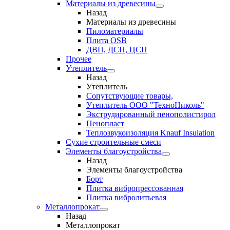
Материалы из древесины
Назад
Материалы из древесины
Пиломатериалы
Плита OSB
ДВП, ДСП, ЦСП
Прочее
Утеплитель
Назад
Утеплитель
Сопутствующие товары,
Утеплитель ООО "ТехноНиколь"
Экструдированный пенополистирол
Пенопласт
Теплозвукоизоляция Knauf Insulation
Сухие строительные смеси
Элементы благоустройства
Назад
Элементы благоустройства
Борт
Плитка вибропрессованная
Плитка вибролитьевая
Металлопрокат
Назад
Металлопрокат