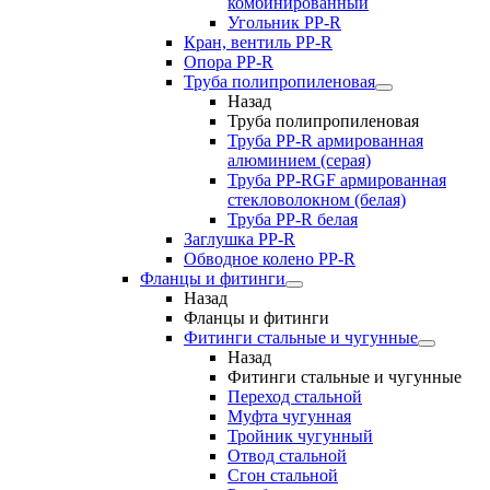
комбинированный
Угольник РР-R
Кран, вентиль PP-R
Опора PP-R
Труба полипропиленовая
Назад
Труба полипропиленовая
Труба PP-R армированная
алюминием (серая)
Труба PP-RGF армированная
стекловолокном (белая)
Труба РР-R белая
Заглушка PP-R
Обводное колено PP-R
Фланцы и фитинги
Назад
Фланцы и фитинги
Фитинги стальные и чугунные
Назад
Фитинги стальные и чугунные
Переход стальной
Муфта чугунная
Тройник чугунный
Отвод стальной
Сгон стальной