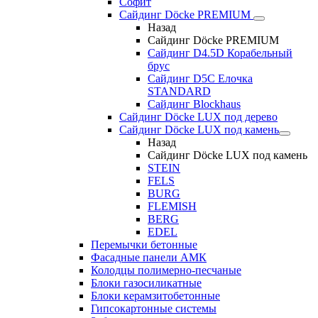
Софит
Сайдинг Döcke PREMIUM
Назад
Сайдинг Döcke PREMIUM
Сайдинг D4.5D Корабельный
брус
Сайдинг D5С Елочка
STANDARD
Сайдинг Blockhaus
Сайдинг Döcke LUX под дерево
Сайдинг Döcke LUX под камень
Назад
Сайдинг Döcke LUX под камень
STEIN
FELS
BURG
FLEMISH
BERG
EDEL
Перемычки бетонные
Фасадные панели АМК
Колодцы полимерно-песчаные
Блоки газосиликатные
Блоки керамзитобетонные
Гипсокартонные системы