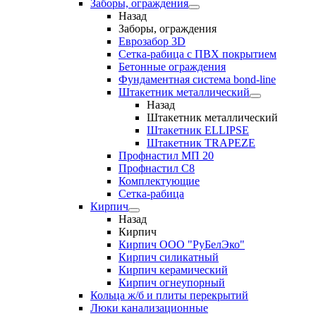
Заборы, ограждения
Назад
Заборы, ограждения
Еврозабор 3D
Сетка-рабица с ПВХ покрытием
Бетонные ограждения
Фундаментная система bond-line
Штакетник металлический
Назад
Штакетник металлический
Штакетник ELLIPSE
Штакетник TRAPEZE
Профнастил МП 20
Профнастил С8
Комплектующие
Сетка-рабица
Кирпич
Назад
Кирпич
Кирпич ООО "РуБелЭко"
Кирпич силикатный
Кирпич керамический
Кирпич огнеупорный
Кольца ж/б и плиты перекрытий
Люки канализационные