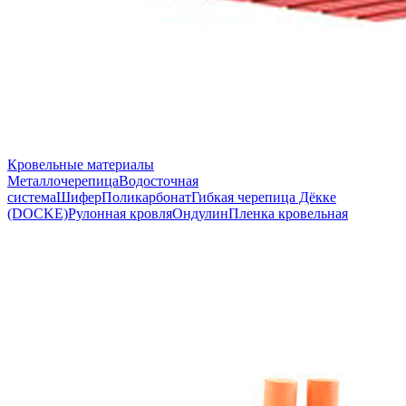
Кровельные материалы
Металлочерепица
Водосточная
система
Шифер
Поликарбонат
Гибкая черепица Дёкке
(DOCKE)
Рулонная кровля
Ондулин
Пленка кровельная