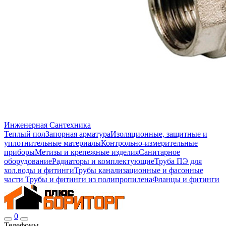
Инженерная Сантехника
Теплый пол
Запорная арматура
Изоляционные, защитные и
уплотнительные материалы
Контрольно-измерительные
приборы
Метизы и крепежные изделия
Санитарное
оборудование
Радиаторы и комплектующие
Труба ПЭ для
хол.воды и фитинги
Трубы канализационные и фасонные
части
Трубы и фитинги из полипропилена
Фланцы и фитинги
0
Телефоны