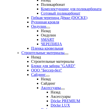
Назад
Поликарбонат
Комплектующие для поликарбоната
Сотовый поликарбонат
Гибкая черепица Дёкке (DOCKE)
Рулонная кровля
Ондулин
Назад
Ондулин
SMART
ЧЕРЕПИЦА
Пленка кровельная
Строительные материалы
Назад
Строительные материалы
Блоки для забора "GARD"
ООО "Бессер-бел"
Сайдинг
Назад
Сайдинг
Аксессуары
Назад
Аксессуары
Döcke PREMIUM
Döcke LUX