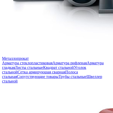
Металлопрокат
Арматура стеклопластиковая
Арматура рифленая
Арматура
гладкая
Листы стальные
Квадрат стальной
Уголок
стальной
Сетка армирующая сварная
Полоса
стальная
Сопутствующие товары
Трубы стальные
Швеллер
стальной