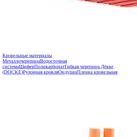
Кровельные материалы
Металлочерепица
Водосточная
система
Шифер
Поликарбонат
Гибкая черепица Дёкке
(DOCKE)
Рулонная кровля
Ондулин
Пленка кровельная