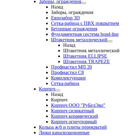
Заборы, ограждения
Назад
Заборы, ограждения
Еврозабор 3D
Сетка-рабица с ПВХ покрытием
Бетонные ограждения
Фундаментная система bond-line
Штакетник металлический
Назад
Штакетник металлический
Штакетник ELLIPSE
Штакетник TRAPEZE
Профнастил МП 20
Профнастил С8
Комплектующие
Сетка-рабица
Кирпич
Назад
Кирпич
Кирпич ООО "РуБелЭко"
Кирпич силикатный
Кирпич керамический
Кирпич огнеупорный
Кольца ж/б и плиты перекрытий
Люки канализационные