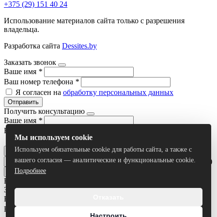
+375 (29) 151 40 24
Использование материалов сайта только с разрешения
владельца.
Разработка сайта
Dessites.by
Заказать звонок
Ваше имя
*
Ваш номер телефона
*
Я согласен на
обработку персональных данных
Отправить
Получить консультацию
Ваше имя
*
Ваш номер телефона
*
Мы используем cookie
Я согласен на
обработку персональных данных
Используем обязательные cookie для работы сайта, а также с
Отправить
вашего согласия — аналитические и функциональные cookie.
Умный поиск(тестовый режим)
Подробнее
Все результаты
Задать вопрос
Отказать
Ваше имя
*
Ваш номер телефона
*
Настроить