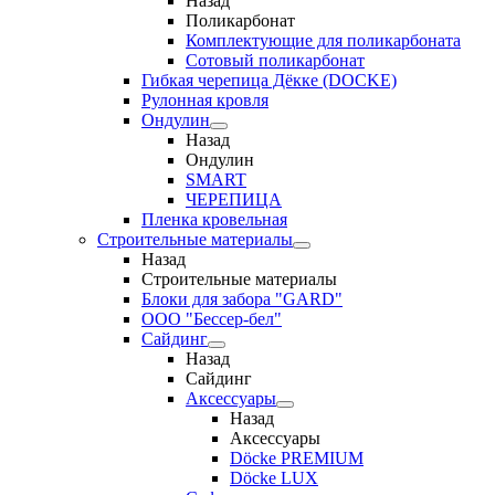
Назад
Поликарбонат
Комплектующие для поликарбоната
Сотовый поликарбонат
Гибкая черепица Дёкке (DOCKE)
Рулонная кровля
Ондулин
Назад
Ондулин
SMART
ЧЕРЕПИЦА
Пленка кровельная
Строительные материалы
Назад
Строительные материалы
Блоки для забора "GARD"
ООО "Бессер-бел"
Сайдинг
Назад
Сайдинг
Аксессуары
Назад
Аксессуары
Döcke PREMIUM
Döcke LUX