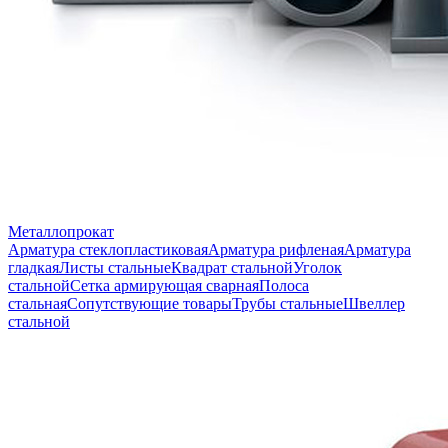
Металлопрокат
Арматура стеклопластиковая
Арматура рифленая
Арматура
гладкая
Листы стальные
Квадрат стальной
Уголок
стальной
Сетка армирующая сварная
Полоса
стальная
Сопутствующие товары
Трубы стальные
Швеллер
стальной