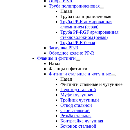
Опора PP-R
Труба полипропиленовая
Назад
Труба полипропиленовая
Труба PP-R армированная
алюминием (серая)
Труба PP-RGF армированная
стекловолокном (белая)
Труба РР-R белая
Заглушка PP-R
Обводное колено PP-R
Фланцы и фитинги
Назад
Фланцы и фитинги
Фитинги стальные и чугунные
Назад
Фитинги стальные и чугунные
Переход стальной
Муфта чугунная
Тройник чугунный
Отвод стальной
Сгон стальной
Резьба стальная
Контргайка чугунная
Бочонок стальной