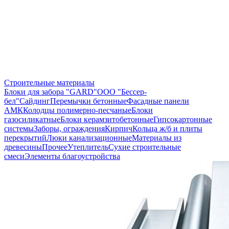
Строительные материалы
Блоки для забора "GARD"
ООО "Бессер-
бел"
Сайдинг
Перемычки бетонные
Фасадные панели
АМК
Колодцы полимерно-песчаные
Блоки
газосиликатные
Блоки керамзитобетонные
Гипсокартонные
системы
Заборы, ограждения
Кирпич
Кольца ж/б и плиты
перекрытий
Люки канализационные
Материалы из
древесины
Прочее
Утеплитель
Сухие строительные
смеси
Элементы благоустройства