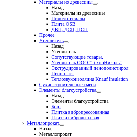
Материалы из древесины
Назад
Материалы из древесины
Пиломатериалы
Плита OSB
ДВП, ДСП, ЦСП
Прочее
Утеплитель
Назад
Утеплитель
Сопутствующие товары,
Утеплитель ООО "ТехноНиколь"
Экструдированный пенополистирол
Пенопласт
Теплозвукоизоляция Knauf Insulation
Сухие строительные смеси
Элементы благоустройства
Назад
Элементы благоустройства
Борт
Плитка вибропрессованная
Плитка вибролитьевая
Металлопрокат
Назад
Металлопрокат