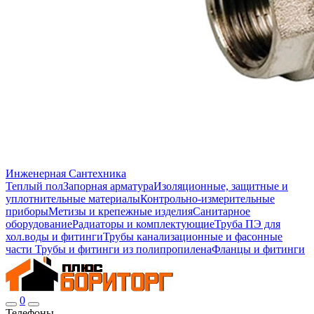
Инженерная Сантехника
Теплый пол
Запорная арматура
Изоляционные, защитные и
уплотнительные материалы
Контрольно-измерительные
приборы
Метизы и крепежные изделия
Санитарное
оборудование
Радиаторы и комплектующие
Труба ПЭ для
хол.воды и фитинги
Трубы канализационные и фасонные
части
Трубы и фитинги из полипропилена
Фланцы и фитинги
0
Телефоны