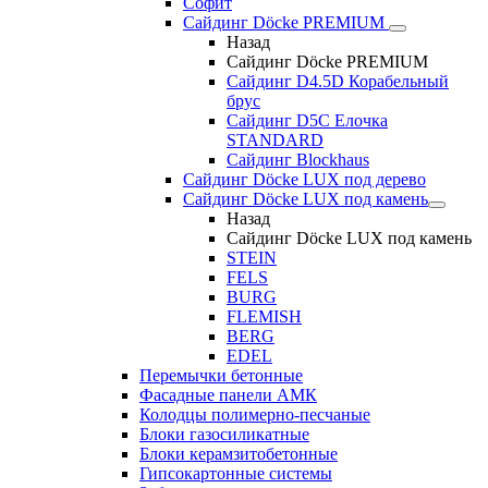
Софит
Сайдинг Döcke PREMIUM
Назад
Сайдинг Döcke PREMIUM
Сайдинг D4.5D Корабельный
брус
Сайдинг D5С Елочка
STANDARD
Сайдинг Blockhaus
Сайдинг Döcke LUX под дерево
Сайдинг Döcke LUX под камень
Назад
Сайдинг Döcke LUX под камень
STEIN
FELS
BURG
FLEMISH
BERG
EDEL
Перемычки бетонные
Фасадные панели АМК
Колодцы полимерно-песчаные
Блоки газосиликатные
Блоки керамзитобетонные
Гипсокартонные системы