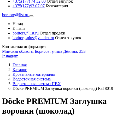
+375(177) 74 32 03
Отдел закупок
+375(177)93 07 07
Бухгалтерия
boritorg@list.ru
Назад
E-mails
boritorg@list.ru
Отдел продаж
boritorg-plus@yandex.ru
Отдел закупок
Контактная информация
Минская область, Борисов, улица Дёмина, 35Б
Instagram
Главная
Каталог
Кровельные материалы
Водосточная система
Водосточная система ПВХ
Döcke PREMIUM Заглушка воронки (шоколад) Ral 8019
Döcke PREMIUM Заглушка
воронки (шоколад)