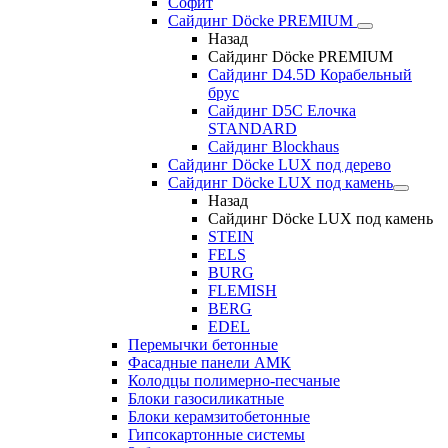
Софит
Сайдинг Döcke PREMIUM
Назад
Сайдинг Döcke PREMIUM
Сайдинг D4.5D Корабельный
брус
Сайдинг D5С Елочка
STANDARD
Сайдинг Blockhaus
Сайдинг Döcke LUX под дерево
Сайдинг Döcke LUX под камень
Назад
Сайдинг Döcke LUX под камень
STEIN
FELS
BURG
FLEMISH
BERG
EDEL
Перемычки бетонные
Фасадные панели АМК
Колодцы полимерно-песчаные
Блоки газосиликатные
Блоки керамзитобетонные
Гипсокартонные системы