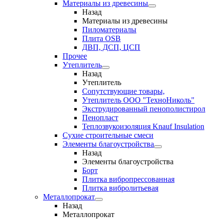
Материалы из древесины
Назад
Материалы из древесины
Пиломатериалы
Плита OSB
ДВП, ДСП, ЦСП
Прочее
Утеплитель
Назад
Утеплитель
Сопутствующие товары,
Утеплитель ООО "ТехноНиколь"
Экструдированный пенополистирол
Пенопласт
Теплозвукоизоляция Knauf Insulation
Сухие строительные смеси
Элементы благоустройства
Назад
Элементы благоустройства
Борт
Плитка вибропрессованная
Плитка вибролитьевая
Металлопрокат
Назад
Металлопрокат