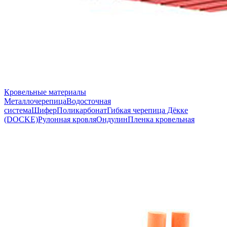
Кровельные материалы
Металлочерепица
Водосточная
система
Шифер
Поликарбонат
Гибкая черепица Дёкке
(DOCKE)
Рулонная кровля
Ондулин
Пленка кровельная