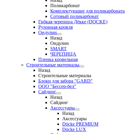
Назад
Поликарбонат
Комплектующие для поликарбоната
Сотовый поликарбонат
Гибкая черепица Дёкке (DOCKE)
Рулонная кровля
Ондулин
Назад
Ондулин
SMART
ЧЕРЕПИЦА
Пленка кровельная
Строительные материалы
Назад
Строительные материалы
Блоки для забора "GARD"
ООО "Бессер-бел"
Сайдинг
Назад
Сайдинг
Аксессуары
Назад
Аксессуары
Döcke PREMIUM
Döcke LUX