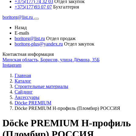
+375(177) 74 32 03
Отдел закупок
+375(177)93 07 07
Бухгалтерия
boritorg@list.ru
Назад
E-mails
boritorg@list.ru
Отдел продаж
boritorg-plus@yandex.ru
Отдел закупок
Контактная информация
Минская область, Борисов, улица Дёмина, 35Б
Instagram
Главная
Каталог
Строительные материалы
Сайдинг
Аксессуары
Döcke PREMIUM
Döcke PREMIUM H-профиль (Пломбир) РОССИЯ
Döcke PREMIUM H-профиль
(Пломбир) РОССИЯ