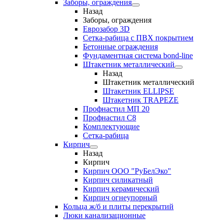
Заборы, ограждения
Назад
Заборы, ограждения
Еврозабор 3D
Сетка-рабица с ПВХ покрытием
Бетонные ограждения
Фундаментная система bond-line
Штакетник металлический
Назад
Штакетник металлический
Штакетник ELLIPSE
Штакетник TRAPEZE
Профнастил МП 20
Профнастил С8
Комплектующие
Сетка-рабица
Кирпич
Назад
Кирпич
Кирпич ООО "РуБелЭко"
Кирпич силикатный
Кирпич керамический
Кирпич огнеупорный
Кольца ж/б и плиты перекрытий
Люки канализационные