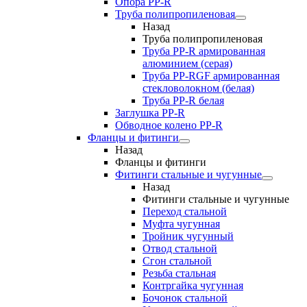
Опора PP-R
Труба полипропиленовая
Назад
Труба полипропиленовая
Труба PP-R армированная
алюминием (серая)
Труба PP-RGF армированная
стекловолокном (белая)
Труба РР-R белая
Заглушка PP-R
Обводное колено PP-R
Фланцы и фитинги
Назад
Фланцы и фитинги
Фитинги стальные и чугунные
Назад
Фитинги стальные и чугунные
Переход стальной
Муфта чугунная
Тройник чугунный
Отвод стальной
Сгон стальной
Резьба стальная
Контргайка чугунная
Бочонок стальной