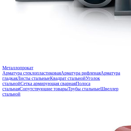
Металлопрокат
Арматура стеклопластиковая
Арматура рифленая
Арматура
гладкая
Листы стальные
Квадрат стальной
Уголок
стальной
Сетка армирующая сварная
Полоса
стальная
Сопутствующие товары
Трубы стальные
Швеллер
стальной