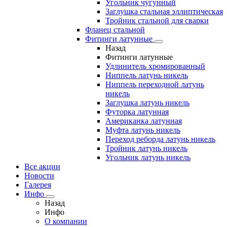
Угольник чугунный
Заглушка стальная эллиптическая
Тройник стальной для сварки
Фланец стальной
Фитинги латунные
Назад
Фитинги латунные
Удлинитель хромированный
Ниппель латунь никель
Ниппель переходной латунь
никель
Заглушка латунь никель
Футорка латунная
Американка латунная
Муфта латунь никель
Переход реборда латунь никель
Тройник латунь никель
Угольник латунь никель
Все акции
Новости
Галерея
Инфо
Назад
Инфо
О компании