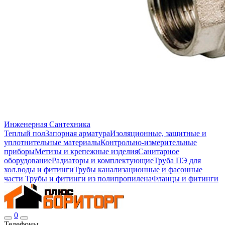
Инженерная Сантехника
Теплый пол
Запорная арматура
Изоляционные, защитные и
уплотнительные материалы
Контрольно-измерительные
приборы
Метизы и крепежные изделия
Санитарное
оборудование
Радиаторы и комплектующие
Труба ПЭ для
хол.воды и фитинги
Трубы канализационные и фасонные
части
Трубы и фитинги из полипропилена
Фланцы и фитинги
0
Телефоны