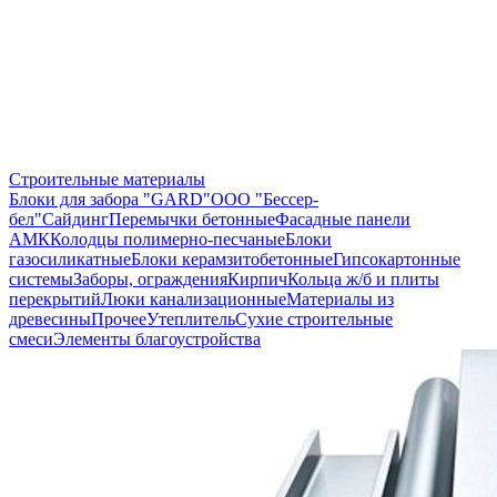
Строительные материалы
Блоки для забора "GARD"
ООО "Бессер-
бел"
Сайдинг
Перемычки бетонные
Фасадные панели
АМК
Колодцы полимерно-песчаные
Блоки
газосиликатные
Блоки керамзитобетонные
Гипсокартонные
системы
Заборы, ограждения
Кирпич
Кольца ж/б и плиты
перекрытий
Люки канализационные
Материалы из
древесины
Прочее
Утеплитель
Сухие строительные
смеси
Элементы благоустройства