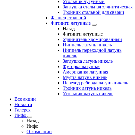
Угольник чугунный
Заглушка стальная эллиптическая
Тройник стальной для сварки
Фланец стальной
Фитинги латунные
Назад
Фитинги латунные
Удлинитель хромированный
Ниппель латунь никель
Ниппель переходной латунь
никель
Заглушка латунь никель
Футорка латунная
Американка латунная
Муфта латунь никель
Переход реборда латунь никель
Тройник латунь никель
Угольник латунь никель
Все акции
Новости
Галерея
Инфо
Назад
Инфо
О компании