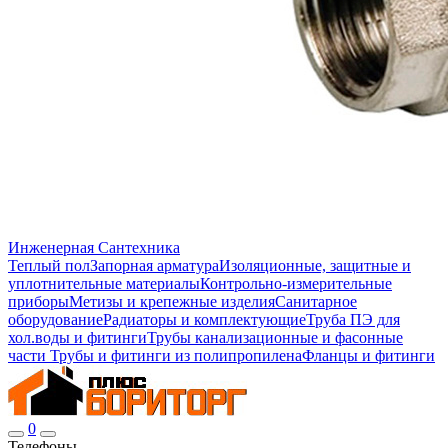
Инженерная Сантехника
Теплый пол
Запорная арматура
Изоляционные, защитные и
уплотнительные материалы
Контрольно-измерительные
приборы
Метизы и крепежные изделия
Санитарное
оборудование
Радиаторы и комплектующие
Труба ПЭ для
хол.воды и фитинги
Трубы канализационные и фасонные
части
Трубы и фитинги из полипропилена
Фланцы и фитинги
0
Телефоны