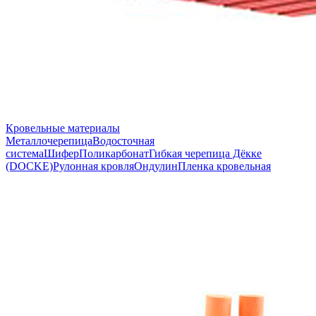
Кровельные материалы
Металлочерепица
Водосточная
система
Шифер
Поликарбонат
Гибкая черепица Дёкке
(DOCKE)
Рулонная кровля
Ондулин
Пленка кровельная