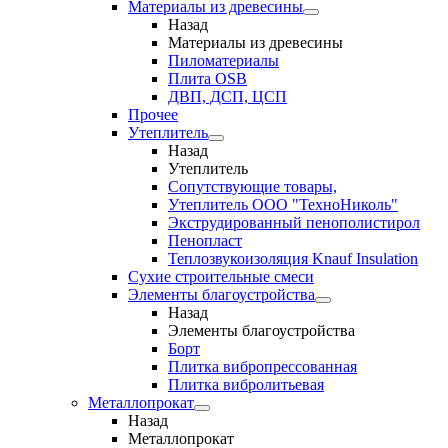
Материалы из древесины
Назад
Материалы из древесины
Пиломатериалы
Плита OSB
ДВП, ДСП, ЦСП
Прочее
Утеплитель
Назад
Утеплитель
Сопутствующие товары,
Утеплитель ООО "ТехноНиколь"
Экструдированный пенополистирол
Пенопласт
Теплозвукоизоляция Knauf Insulation
Сухие строительные смеси
Элементы благоустройства
Назад
Элементы благоустройства
Борт
Плитка вибропрессованная
Плитка вибролитьевая
Металлопрокат
Назад
Металлопрокат