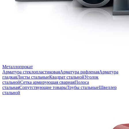
Металлопрокат
Арматура стеклопластиковая
Арматура рифленая
Арматура
гладкая
Листы стальные
Квадрат стальной
Уголок
стальной
Сетка армирующая сварная
Полоса
стальная
Сопутствующие товары
Трубы стальные
Швеллер
стальной