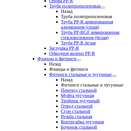
Опора PP-R
Труба полипропиленовая
Назад
Труба полипропиленовая
Труба PP-R армированная
алюминием (серая)
Труба PP-RGF армированная
стекловолокном (белая)
Труба РР-R белая
Заглушка PP-R
Обводное колено PP-R
Фланцы и фитинги
Назад
Фланцы и фитинги
Фитинги стальные и чугунные
Назад
Фитинги стальные и чугунные
Переход стальной
Муфта чугунная
Тройник чугунный
Отвод стальной
Сгон стальной
Резьба стальная
Контргайка чугунная
Бочонок стальной