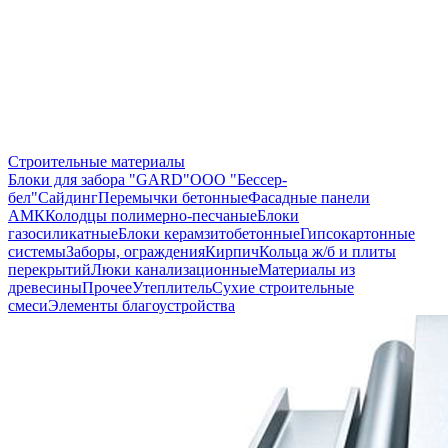
Строительные материалы
Блоки для забора "GARD"
ООО "Бессер-
бел"
Сайдинг
Перемычки бетонные
Фасадные панели
АМК
Колодцы полимерно-песчаные
Блоки
газосиликатные
Блоки керамзитобетонные
Гипсокартонные
системы
Заборы, ограждения
Кирпич
Кольца ж/б и плиты
перекрытий
Люки канализационные
Материалы из
древесины
Прочее
Утеплитель
Сухие строительные
смеси
Элементы благоустройства