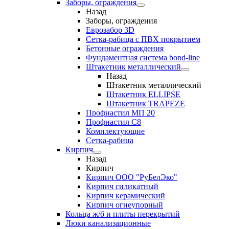
Заборы, ограждения
Назад
Заборы, ограждения
Еврозабор 3D
Сетка-рабица с ПВХ покрытием
Бетонные ограждения
Фундаментная система bond-line
Штакетник металлический
Назад
Штакетник металлический
Штакетник ELLIPSE
Штакетник TRAPEZE
Профнастил МП 20
Профнастил С8
Комплектующие
Сетка-рабица
Кирпич
Назад
Кирпич
Кирпич ООО "РуБелЭко"
Кирпич силикатный
Кирпич керамический
Кирпич огнеупорный
Кольца ж/б и плиты перекрытий
Люки канализационные