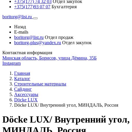
+375(177) 74 32 03
Отдел закупок
+375(177)93 07 07
Бухгалтерия
boritorg@list.ru
Назад
E-mails
boritorg@list.ru
Отдел продаж
boritorg-plus@yandex.ru
Отдел закупок
Контактная информация
Минская область, Борисов, улица Дёмина, 35Б
Instagram
Главная
Каталог
Строительные материалы
Сайдинг
Аксессуары
Döcke LUX
Döcke LUX/ Внутренний угол, МИНДАЛЬ, Россия
Döcke LUX/ Внутренний угол,
МИНДАЛЬ, Россия