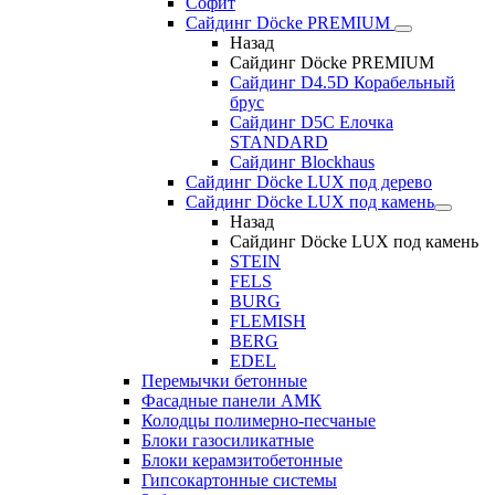
Софит
Сайдинг Döcke PREMIUM
Назад
Сайдинг Döcke PREMIUM
Сайдинг D4.5D Корабельный
брус
Сайдинг D5С Елочка
STANDARD
Сайдинг Blockhaus
Сайдинг Döcke LUX под дерево
Сайдинг Döcke LUX под камень
Назад
Сайдинг Döcke LUX под камень
STEIN
FELS
BURG
FLEMISH
BERG
EDEL
Перемычки бетонные
Фасадные панели АМК
Колодцы полимерно-песчаные
Блоки газосиликатные
Блоки керамзитобетонные
Гипсокартонные системы