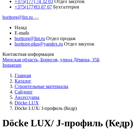
+375(177) 74 32 03
Отдел закупок
+375(177)93 07 07
Бухгалтерия
boritorg@list.ru
Назад
E-mails
boritorg@list.ru
Отдел продаж
boritorg-plus@yandex.ru
Отдел закупок
Контактная информация
Минская область, Борисов, улица Дёмина, 35Б
Instagram
Главная
Каталог
Строительные материалы
Сайдинг
Аксессуары
Döcke LUX
Döcke LUX/ J-профиль (Кедр)
Döcke LUX/ J-профиль (Кедр)