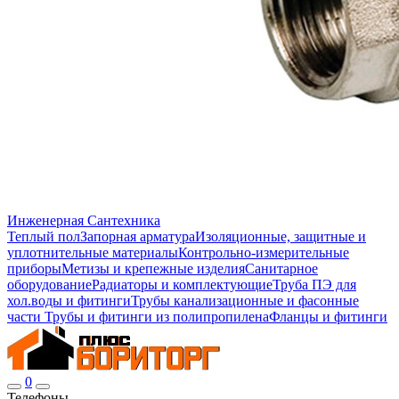
Инженерная Сантехника
Теплый пол
Запорная арматура
Изоляционные, защитные и
уплотнительные материалы
Контрольно-измерительные
приборы
Метизы и крепежные изделия
Санитарное
оборудование
Радиаторы и комплектующие
Труба ПЭ для
хол.воды и фитинги
Трубы канализационные и фасонные
части
Трубы и фитинги из полипропилена
Фланцы и фитинги
0
Телефоны