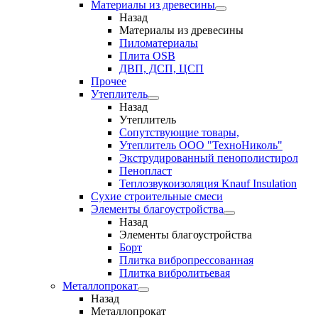
Материалы из древесины
Назад
Материалы из древесины
Пиломатериалы
Плита OSB
ДВП, ДСП, ЦСП
Прочее
Утеплитель
Назад
Утеплитель
Сопутствующие товары,
Утеплитель ООО "ТехноНиколь"
Экструдированный пенополистирол
Пенопласт
Теплозвукоизоляция Knauf Insulation
Сухие строительные смеси
Элементы благоустройства
Назад
Элементы благоустройства
Борт
Плитка вибропрессованная
Плитка вибролитьевая
Металлопрокат
Назад
Металлопрокат