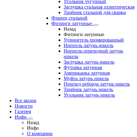
Угольник чугунный
Заглушка стальная эллиптическая
Тройник стальной для сварки
Фланец стальной
Фитинги латунные
Назад
Фитинги латунные
Удлинитель хромированный
Ниппель латунь никель
Ниппель переходной латунь
никель
Заглушка латунь никель
Футорка латунная
Американка латунная
Муфта латунь никель
Переход реборда латунь никель
Тройник латунь никель
Угольник латунь никель
Все акции
Новости
Галерея
Инфо
Назад
Инфо
О компании