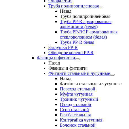
Опора PP-R
Труба полипропиленовая
Назад
Труба полипропиленовая
Труба PP-R армированная
алюминием (серая)
Труба PP-RGF армированная
стекловолокном (белая)
Труба РР-R белая
Заглушка PP-R
Обводное колено PP-R
Фланцы и фитинги
Назад
Фланцы и фитинги
Фитинги стальные и чугунные
Назад
Фитинги стальные и чугунные
Переход стальной
Муфта чугунная
Тройник чугунный
Отвод стальной
Сгон стальной
Резьба стальная
Контргайка чугунная
Бочонок стальной