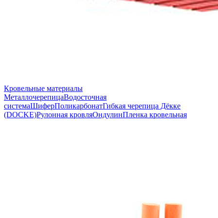
Кровельные материалы
Металлочерепица
Водосточная
система
Шифер
Поликарбонат
Гибкая черепица Дёкке
(DOCKE)
Рулонная кровля
Ондулин
Пленка кровельная