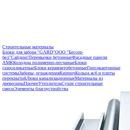
Строительные материалы
Блоки для забора "GARD"
ООО "Бессер-
бел"
Сайдинг
Перемычки бетонные
Фасадные панели
АМК
Колодцы полимерно-песчаные
Блоки
газосиликатные
Блоки керамзитобетонные
Гипсокартонные
системы
Заборы, ограждения
Кирпич
Кольца ж/б и плиты
перекрытий
Люки канализационные
Материалы из
древесины
Прочее
Утеплитель
Сухие строительные
смеси
Элементы благоустройства