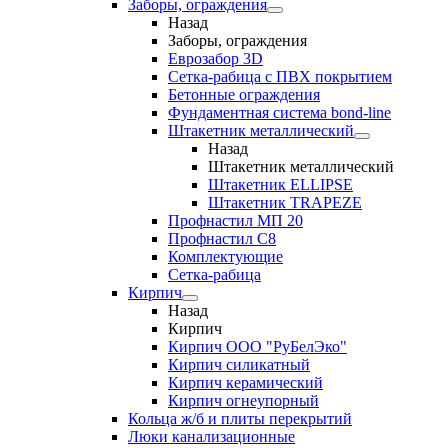
Заборы, ограждения
Назад
Заборы, ограждения
Еврозабор 3D
Сетка-рабица с ПВХ покрытием
Бетонные ограждения
Фундаментная система bond-line
Штакетник металлический
Назад
Штакетник металлический
Штакетник ELLIPSE
Штакетник TRAPEZE
Профнастил МП 20
Профнастил С8
Комплектующие
Сетка-рабица
Кирпич
Назад
Кирпич
Кирпич ООО "РуБелЭко"
Кирпич силикатный
Кирпич керамический
Кирпич огнеупорный
Кольца ж/б и плиты перекрытий
Люки канализационные