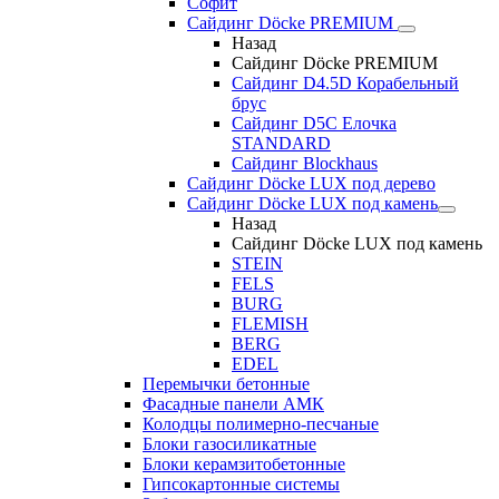
Софит
Сайдинг Döcke PREMIUM
Назад
Сайдинг Döcke PREMIUM
Сайдинг D4.5D Корабельный
брус
Сайдинг D5С Елочка
STANDARD
Сайдинг Blockhaus
Сайдинг Döcke LUX под дерево
Сайдинг Döcke LUX под камень
Назад
Сайдинг Döcke LUX под камень
STEIN
FELS
BURG
FLEMISH
BERG
EDEL
Перемычки бетонные
Фасадные панели АМК
Колодцы полимерно-песчаные
Блоки газосиликатные
Блоки керамзитобетонные
Гипсокартонные системы