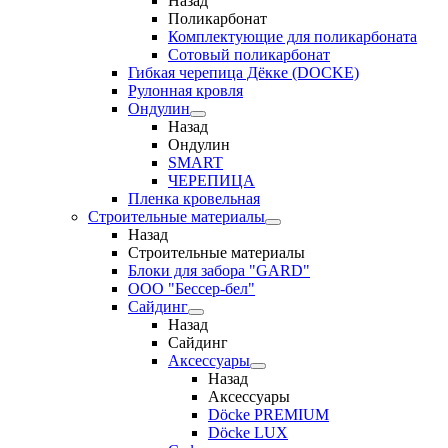
Назад
Поликарбонат
Комплектующие для поликарбоната
Сотовый поликарбонат
Гибкая черепица Дёкке (DOCKE)
Рулонная кровля
Ондулин
Назад
Ондулин
SMART
ЧЕРЕПИЦА
Пленка кровельная
Строительные материалы
Назад
Строительные материалы
Блоки для забора "GARD"
ООО "Бессер-бел"
Сайдинг
Назад
Сайдинг
Аксессуары
Назад
Аксессуары
Döcke PREMIUM
Döcke LUX