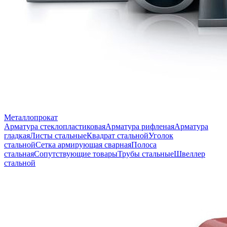
Металлопрокат
Арматура стеклопластиковая
Арматура рифленая
Арматура
гладкая
Листы стальные
Квадрат стальной
Уголок
стальной
Сетка армирующая сварная
Полоса
стальная
Сопутствующие товары
Трубы стальные
Швеллер
стальной