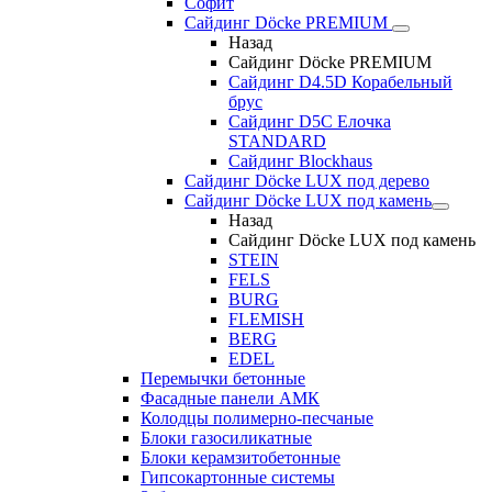
Софит
Сайдинг Döcke PREMIUM
Назад
Сайдинг Döcke PREMIUM
Сайдинг D4.5D Корабельный
брус
Сайдинг D5С Елочка
STANDARD
Сайдинг Blockhaus
Сайдинг Döcke LUX под дерево
Сайдинг Döcke LUX под камень
Назад
Сайдинг Döcke LUX под камень
STEIN
FELS
BURG
FLEMISH
BERG
EDEL
Перемычки бетонные
Фасадные панели АМК
Колодцы полимерно-песчаные
Блоки газосиликатные
Блоки керамзитобетонные
Гипсокартонные системы