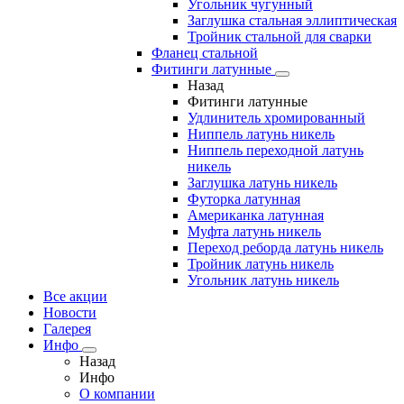
Угольник чугунный
Заглушка стальная эллиптическая
Тройник стальной для сварки
Фланец стальной
Фитинги латунные
Назад
Фитинги латунные
Удлинитель хромированный
Ниппель латунь никель
Ниппель переходной латунь
никель
Заглушка латунь никель
Футорка латунная
Американка латунная
Муфта латунь никель
Переход реборда латунь никель
Тройник латунь никель
Угольник латунь никель
Все акции
Новости
Галерея
Инфо
Назад
Инфо
О компании