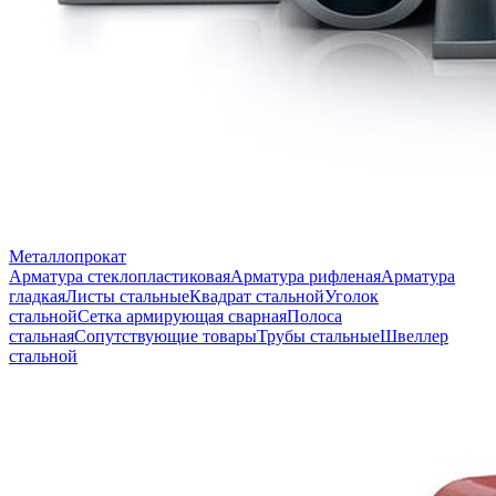
Металлопрокат
Арматура стеклопластиковая
Арматура рифленая
Арматура
гладкая
Листы стальные
Квадрат стальной
Уголок
стальной
Сетка армирующая сварная
Полоса
стальная
Сопутствующие товары
Трубы стальные
Швеллер
стальной