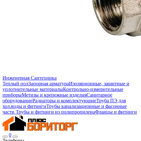
Инженерная Сантехника
Теплый пол
Запорная арматура
Изоляционные, защитные и
уплотнительные материалы
Контрольно-измерительные
приборы
Метизы и крепежные изделия
Санитарное
оборудование
Радиаторы и комплектующие
Труба ПЭ для
хол.воды и фитинги
Трубы канализационные и фасонные
части
Трубы и фитинги из полипропилена
Фланцы и фитинги
0
Телефоны