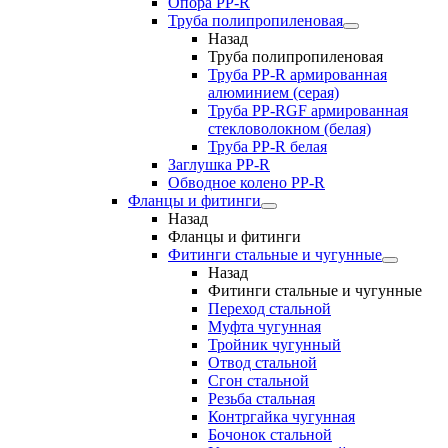
Опора PP-R
Труба полипропиленовая
Назад
Труба полипропиленовая
Труба PP-R армированная
алюминием (серая)
Труба PP-RGF армированная
стекловолокном (белая)
Труба РР-R белая
Заглушка PP-R
Обводное колено PP-R
Фланцы и фитинги
Назад
Фланцы и фитинги
Фитинги стальные и чугунные
Назад
Фитинги стальные и чугунные
Переход стальной
Муфта чугунная
Тройник чугунный
Отвод стальной
Сгон стальной
Резьба стальная
Контргайка чугунная
Бочонок стальной