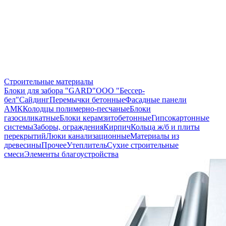
Строительные материалы
Блоки для забора "GARD"
ООО "Бессер-
бел"
Сайдинг
Перемычки бетонные
Фасадные панели
АМК
Колодцы полимерно-песчаные
Блоки
газосиликатные
Блоки керамзитобетонные
Гипсокартонные
системы
Заборы, ограждения
Кирпич
Кольца ж/б и плиты
перекрытий
Люки канализационные
Материалы из
древесины
Прочее
Утеплитель
Сухие строительные
смеси
Элементы благоустройства