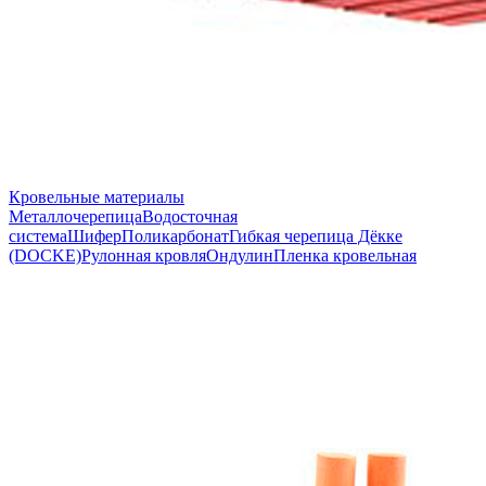
Кровельные материалы
Металлочерепица
Водосточная
система
Шифер
Поликарбонат
Гибкая черепица Дёкке
(DOCKE)
Рулонная кровля
Ондулин
Пленка кровельная