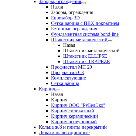
Заборы, ограждения
Назад
Заборы, ограждения
Еврозабор 3D
Сетка-рабица с ПВХ покрытием
Бетонные ограждения
Фундаментная система bond-line
Штакетник металлический
Назад
Штакетник металлический
Штакетник ELLIPSE
Штакетник TRAPEZE
Профнастил МП 20
Профнастил С8
Комплектующие
Сетка-рабица
Кирпич
Назад
Кирпич
Кирпич ООО "РуБелЭко"
Кирпич силикатный
Кирпич керамический
Кирпич огнеупорный
Кольца ж/б и плиты перекрытий
Люки канализационные