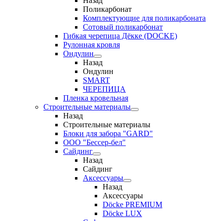
Назад
Поликарбонат
Комплектующие для поликарбоната
Сотовый поликарбонат
Гибкая черепица Дёкке (DOCKE)
Рулонная кровля
Ондулин
Назад
Ондулин
SMART
ЧЕРЕПИЦА
Пленка кровельная
Строительные материалы
Назад
Строительные материалы
Блоки для забора "GARD"
ООО "Бессер-бел"
Сайдинг
Назад
Сайдинг
Аксессуары
Назад
Аксессуары
Döcke PREMIUM
Döcke LUX