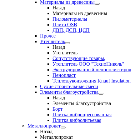
Материалы из древесины
Назад
Материалы из древесины
Пиломатериалы
Плита OSB
ДВП, ДСП, ЦСП
Прочее
Утеплитель
Назад
Утеплитель
Сопутствующие товары,
Утеплитель ООО "ТехноНиколь"
Экструдированный пенополистирол
Пенопласт
Теплозвукоизоляция Knauf Insulation
Сухие строительные смеси
Элементы благоустройства
Назад
Элементы благоустройства
Борт
Плитка вибропрессованная
Плитка вибролитьевая
Металлопрокат
Назад
Металлопрокат