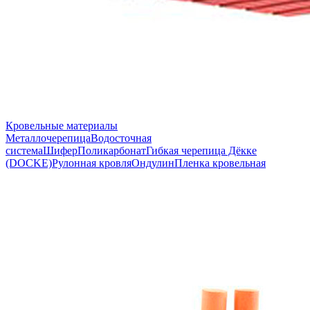
Кровельные материалы
Металлочерепица
Водосточная
система
Шифер
Поликарбонат
Гибкая черепица Дёкке
(DOCKE)
Рулонная кровля
Ондулин
Пленка кровельная