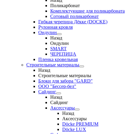
Назад
Поликарбонат
Комплектующие для поликарбоната
Сотовый поликарбонат
Гибкая черепица Дёкке (DOCKE)
Рулонная кровля
Ондулин
Назад
Ондулин
SMART
ЧЕРЕПИЦА
Пленка кровельная
Строительные материалы
Назад
Строительные материалы
Блоки для забора "GARD"
ООО "Бессер-бел"
Сайдинг
Назад
Сайдинг
Аксессуары
Назад
Аксессуары
Döcke PREMIUM
Döcke LUX