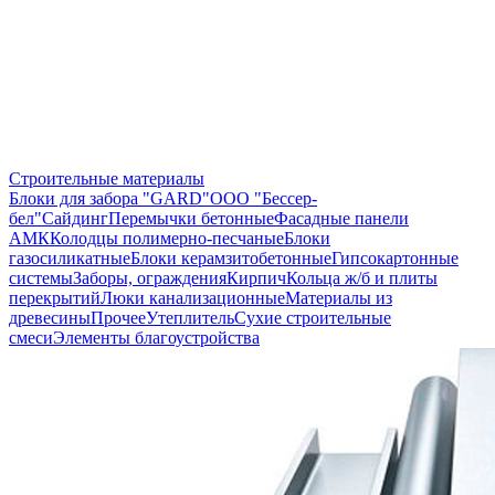
Строительные материалы
Блоки для забора "GARD"
ООО "Бессер-
бел"
Сайдинг
Перемычки бетонные
Фасадные панели
АМК
Колодцы полимерно-песчаные
Блоки
газосиликатные
Блоки керамзитобетонные
Гипсокартонные
системы
Заборы, ограждения
Кирпич
Кольца ж/б и плиты
перекрытий
Люки канализационные
Материалы из
древесины
Прочее
Утеплитель
Сухие строительные
смеси
Элементы благоустройства