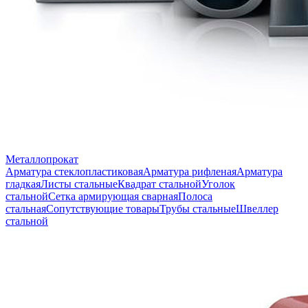
Металлопрокат
Арматура стеклопластиковая
Арматура рифленая
Арматура
гладкая
Листы стальные
Квадрат стальной
Уголок
стальной
Сетка армирующая сварная
Полоса
стальная
Сопутствующие товары
Трубы стальные
Швеллер
стальной