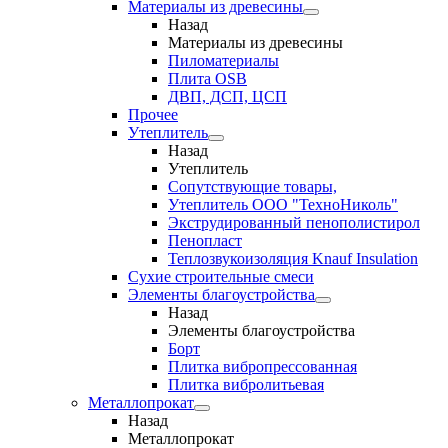
Материалы из древесины
Назад
Материалы из древесины
Пиломатериалы
Плита OSB
ДВП, ДСП, ЦСП
Прочее
Утеплитель
Назад
Утеплитель
Сопутствующие товары,
Утеплитель ООО "ТехноНиколь"
Экструдированный пенополистирол
Пенопласт
Теплозвукоизоляция Knauf Insulation
Сухие строительные смеси
Элементы благоустройства
Назад
Элементы благоустройства
Борт
Плитка вибропрессованная
Плитка вибролитьевая
Металлопрокат
Назад
Металлопрокат