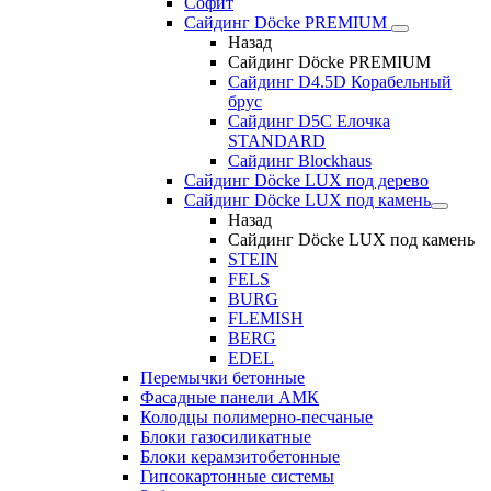
Софит
Сайдинг Döcke PREMIUM
Назад
Сайдинг Döcke PREMIUM
Сайдинг D4.5D Корабельный
брус
Сайдинг D5С Елочка
STANDARD
Сайдинг Blockhaus
Сайдинг Döcke LUX под дерево
Сайдинг Döcke LUX под камень
Назад
Сайдинг Döcke LUX под камень
STEIN
FELS
BURG
FLEMISH
BERG
EDEL
Перемычки бетонные
Фасадные панели АМК
Колодцы полимерно-песчаные
Блоки газосиликатные
Блоки керамзитобетонные
Гипсокартонные системы