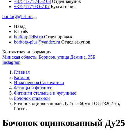
+375(177) 74 32 03
Отдел закупок
+375(177)93 07 07
Бухгалтерия
boritorg@list.ru
Назад
E-mails
boritorg@list.ru
Отдел продаж
boritorg-plus@yandex.ru
Отдел закупок
Контактная информация
Минская область, Борисов, улица Дёмина, 35Б
Instagram
Главная
Каталог
Инженерная Сантехника
Фланцы и фитинги
Фитинги стальные и чугунные
Бочонок стальной
Бочонок оцинкованный Ду25 L=60мм ГОСТ3262-75,
Россия
Бочонок оцинкованный Ду25