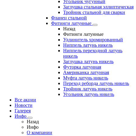
Угольник чугунный
Заглушка стальная эллиптическая
Тройник стальной для сварки
Фланец стальной
Фитинги латунные
Назад
Фитинги латунные
Удлинитель хромированный
Ниппель латунь никель
Ниппель переходной латунь
никель
Заглушка латунь никель
Футорка латунная
Американка латунная
Муфта латунь никель
Переход реборда латунь никель
Тройник латунь никель
Угольник латунь никель
Все акции
Новости
Галерея
Инфо
Назад
Инфо
О компании