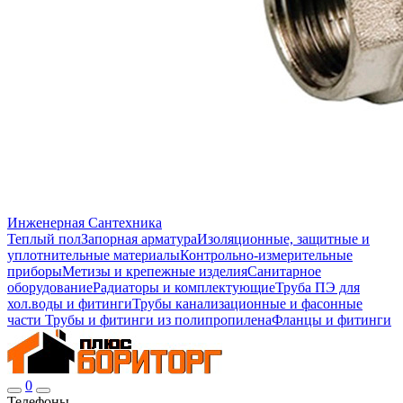
Инженерная Сантехника
Теплый пол
Запорная арматура
Изоляционные, защитные и
уплотнительные материалы
Контрольно-измерительные
приборы
Метизы и крепежные изделия
Санитарное
оборудование
Радиаторы и комплектующие
Труба ПЭ для
хол.воды и фитинги
Трубы канализационные и фасонные
части
Трубы и фитинги из полипропилена
Фланцы и фитинги
0
Телефоны