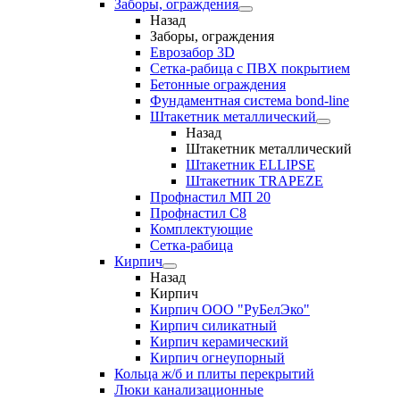
Заборы, ограждения
Назад
Заборы, ограждения
Еврозабор 3D
Сетка-рабица с ПВХ покрытием
Бетонные ограждения
Фундаментная система bond-line
Штакетник металлический
Назад
Штакетник металлический
Штакетник ELLIPSE
Штакетник TRAPEZE
Профнастил МП 20
Профнастил С8
Комплектующие
Сетка-рабица
Кирпич
Назад
Кирпич
Кирпич ООО "РуБелЭко"
Кирпич силикатный
Кирпич керамический
Кирпич огнеупорный
Кольца ж/б и плиты перекрытий
Люки канализационные