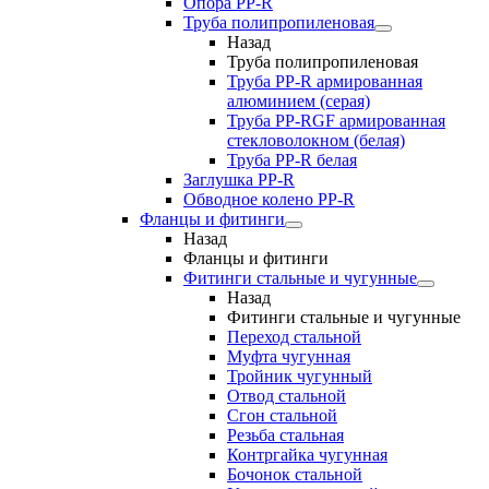
Опора PP-R
Труба полипропиленовая
Назад
Труба полипропиленовая
Труба PP-R армированная
алюминием (серая)
Труба PP-RGF армированная
стекловолокном (белая)
Труба РР-R белая
Заглушка PP-R
Обводное колено PP-R
Фланцы и фитинги
Назад
Фланцы и фитинги
Фитинги стальные и чугунные
Назад
Фитинги стальные и чугунные
Переход стальной
Муфта чугунная
Тройник чугунный
Отвод стальной
Сгон стальной
Резьба стальная
Контргайка чугунная
Бочонок стальной