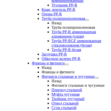
комбинированный
Угольник РР-R
Кран, вентиль PP-R
Опора PP-R
Труба полипропиленовая
Назад
Труба полипропиленовая
Труба PP-R армированная
алюминием (серая)
Труба PP-RGF армированная
стекловолокном (белая)
Труба РР-R белая
Заглушка PP-R
Обводное колено PP-R
Фланцы и фитинги
Назад
Фланцы и фитинги
Фитинги стальные и чугунные
Назад
Фитинги стальные и чугунные
Переход стальной
Муфта чугунная
Тройник чугунный
Отвод стальной
Сгон стальной