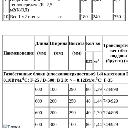
теплопередаче (R=2,5
м2(K/BД)
10
Вес 1 м2 стены
кг
180
240
350
Длина
Ширина
Высота
Кол-во
Транспорт
вес
с/без
Наименование
(мм)
(мм)
(мм)
поддона
3
(брутто)
(к
шт
м
Газобетонные блоки (плоскоповерхностные) 1-й категории D-
0
0
0,10Вт/м.
С; F-25 / D-500; B 2,0; ^ = 0,12Вт/м.
С; F-35
600
100
290
80
1,39
724/898
600
200
250
48
1,44
749/929
600
200
290
40
1,39
724/898
600
300
100
80
1,44
749/929