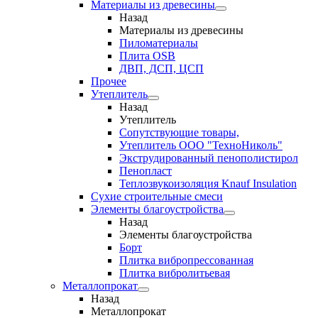
Материалы из древесины
Назад
Материалы из древесины
Пиломатериалы
Плита OSB
ДВП, ДСП, ЦСП
Прочее
Утеплитель
Назад
Утеплитель
Сопутствующие товары,
Утеплитель ООО "ТехноНиколь"
Экструдированный пенополистирол
Пенопласт
Теплозвукоизоляция Knauf Insulation
Сухие строительные смеси
Элементы благоустройства
Назад
Элементы благоустройства
Борт
Плитка вибропрессованная
Плитка вибролитьевая
Металлопрокат
Назад
Металлопрокат