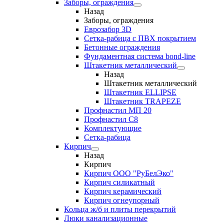
Заборы, ограждения
Назад
Заборы, ограждения
Еврозабор 3D
Сетка-рабица с ПВХ покрытием
Бетонные ограждения
Фундаментная система bond-line
Штакетник металлический
Назад
Штакетник металлический
Штакетник ELLIPSE
Штакетник TRAPEZE
Профнастил МП 20
Профнастил С8
Комплектующие
Сетка-рабица
Кирпич
Назад
Кирпич
Кирпич ООО "РуБелЭко"
Кирпич силикатный
Кирпич керамический
Кирпич огнеупорный
Кольца ж/б и плиты перекрытий
Люки канализационные