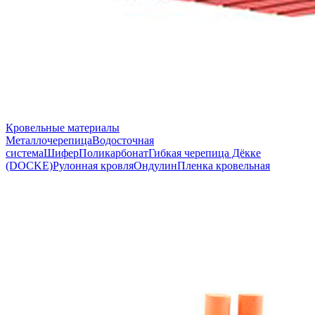
Кровельные материалы
Металлочерепица
Водосточная
система
Шифер
Поликарбонат
Гибкая черепица Дёкке
(DOCKE)
Рулонная кровля
Ондулин
Пленка кровельная