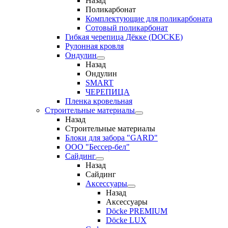
Назад
Поликарбонат
Комплектующие для поликарбоната
Сотовый поликарбонат
Гибкая черепица Дёкке (DOCKE)
Рулонная кровля
Ондулин
Назад
Ондулин
SMART
ЧЕРЕПИЦА
Пленка кровельная
Строительные материалы
Назад
Строительные материалы
Блоки для забора "GARD"
ООО "Бессер-бел"
Сайдинг
Назад
Сайдинг
Аксессуары
Назад
Аксессуары
Döcke PREMIUM
Döcke LUX