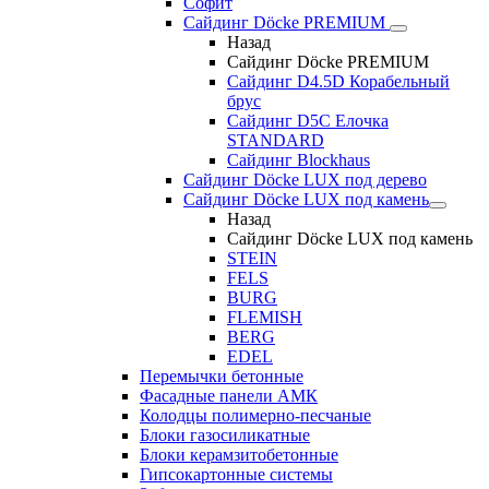
Софит
Сайдинг Döcke PREMIUM
Назад
Сайдинг Döcke PREMIUM
Сайдинг D4.5D Корабельный
брус
Сайдинг D5С Елочка
STANDARD
Сайдинг Blockhaus
Сайдинг Döcke LUX под дерево
Сайдинг Döcke LUX под камень
Назад
Сайдинг Döcke LUX под камень
STEIN
FELS
BURG
FLEMISH
BERG
EDEL
Перемычки бетонные
Фасадные панели АМК
Колодцы полимерно-песчаные
Блоки газосиликатные
Блоки керамзитобетонные
Гипсокартонные системы