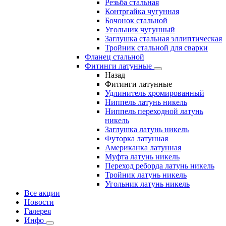
Резьба стальная
Контргайка чугунная
Бочонок стальной
Угольник чугунный
Заглушка стальная эллиптическая
Тройник стальной для сварки
Фланец стальной
Фитинги латунные
Назад
Фитинги латунные
Удлинитель хромированный
Ниппель латунь никель
Ниппель переходной латунь
никель
Заглушка латунь никель
Футорка латунная
Американка латунная
Муфта латунь никель
Переход реборда латунь никель
Тройник латунь никель
Угольник латунь никель
Все акции
Новости
Галерея
Инфо