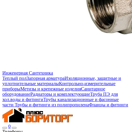
Инженерная Сантехника
Теплый пол
Запорная арматура
Изоляционные, защитные и
уплотнительные материалы
Контрольно-измерительные
приборы
Метизы и крепежные изделия
Санитарное
оборудование
Радиаторы и комплектующие
Труба ПЭ для
хол.воды и фитинги
Трубы канализационные и фасонные
части
Трубы и фитинги из полипропилена
Фланцы и фитинги
0
Телефоны