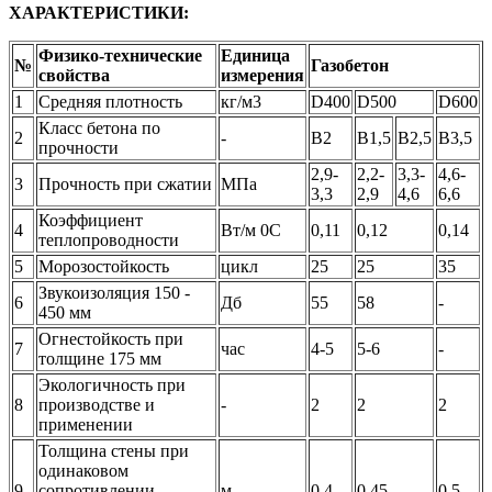
ХАРАКТЕРИСТИКИ:
Физико-технические
Единица
№
Газобетон
свойства
измерения
1
Средняя плотность
кг/м3
D400
D500
D600
Класс бетона по
2
-
B2
B1,5
B2,5
B3,5
прочности
2,9-
2,2-
3,3-
4,6-
3
Прочность при сжатии
МПа
3,3
2,9
4,6
6,6
Коэффициент
4
Вт/м 0С
0,11
0,12
0,14
теплопроводности
5
Морозостойкость
цикл
25
25
35
Звукоизоляция 150 -
6
Дб
55
58
-
450 мм
Огнестойкость при
7
час
4-5
5-6
-
толщине 175 мм
Экологичность при
8
производстве и
-
2
2
2
применении
Толщина стены при
одинаковом
9
сопротивлении
м
0,4
0,45
0,5