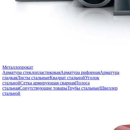
Металлопрокат
Арматура стеклопластиковая
Арматура рифленая
Арматура
гладкая
Листы стальные
Квадрат стальной
Уголок
стальной
Сетка армирующая сварная
Полоса
стальная
Сопутствующие товары
Трубы стальные
Швеллер
стальной