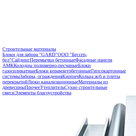
Строительные материалы
Блоки для забора "GARD"
ООО "Бессер-
бел"
Сайдинг
Перемычки бетонные
Фасадные панели
АМК
Колодцы полимерно-песчаные
Блоки
газосиликатные
Блоки керамзитобетонные
Гипсокартонные
системы
Заборы, ограждения
Кирпич
Кольца ж/б и плиты
перекрытий
Люки канализационные
Материалы из
древесины
Прочее
Утеплитель
Сухие строительные
смеси
Элементы благоустройства