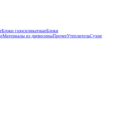
е
Блоки газосиликатные
Блоки
ые
Материалы из древесины
Прочее
Утеплитель
Сухие