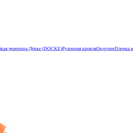
бкая черепица Дёкке (DOCKE)
Рулонная кровля
Ондулин
Пленка 