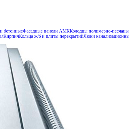
и бетонные
Фасадные панели АМК
Колодцы полимерно-песчаны
ия
Кирпич
Кольца ж/б и плиты перекрытий
Люки канализационн