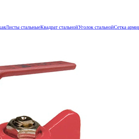
кая
Листы стальные
Квадрат стальной
Уголок стальной
Сетка арми