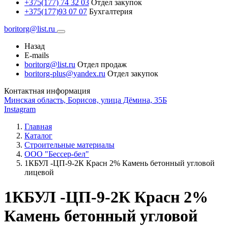
+375(177) 74 32 03
Отдел закупок
+375(177)93 07 07
Бухгалтерия
boritorg@list.ru
Назад
E-mails
boritorg@list.ru
Отдел продаж
boritorg-plus@yandex.ru
Отдел закупок
Контактная информация
Минская область, Борисов, улица Дёмина, 35Б
Instagram
Главная
Каталог
Строительные материалы
ООО "Бессер-бел"
1КБУЛ -ЦП-9-2К Красн 2% Камень бетонный угловой
лицевой
1КБУЛ -ЦП-9-2К Красн 2%
Камень бетонный угловой