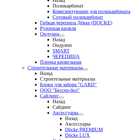
Назад
Поликарбонат
Комплектующие для поликарбоната
Сотовый поликарбонат
Гибкая черепица Дёкке (DOCKE)
Рулонная кровля
Ондулин
Назад
Ондулин
SMART
ЧЕРЕПИЦА
Пленка кровельная
Строительные материалы
Назад
Строительные материалы
Блоки для забора "GARD"
ООО "Бессер-бел"
Сайдинг
Назад
Сайдинг
Аксессуары
Назад
Аксессуары
Döcke PREMIUM
Döcke LUX