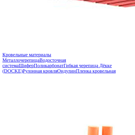
Кровельные материалы
Металлочерепица
Водосточная
система
Шифер
Поликарбонат
Гибкая черепица Дёкке
(DOCKE)
Рулонная кровля
Ондулин
Пленка кровельная