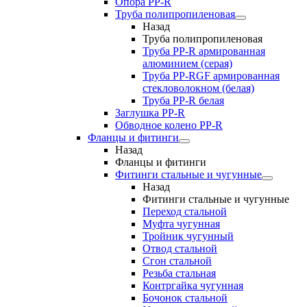
Опора PP-R
Труба полипропиленовая
Назад
Труба полипропиленовая
Труба PP-R армированная
алюминием (серая)
Труба PP-RGF армированная
стекловолокном (белая)
Труба РР-R белая
Заглушка PP-R
Обводное колено PP-R
Фланцы и фитинги
Назад
Фланцы и фитинги
Фитинги стальные и чугунные
Назад
Фитинги стальные и чугунные
Переход стальной
Муфта чугунная
Тройник чугунный
Отвод стальной
Сгон стальной
Резьба стальная
Контргайка чугунная
Бочонок стальной