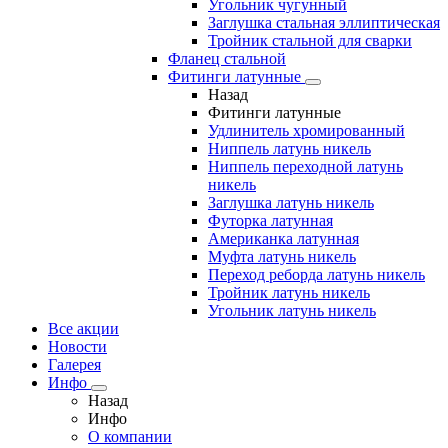
Угольник чугунный
Заглушка стальная эллиптическая
Тройник стальной для сварки
Фланец стальной
Фитинги латунные
Назад
Фитинги латунные
Удлинитель хромированный
Ниппель латунь никель
Ниппель переходной латунь
никель
Заглушка латунь никель
Футорка латунная
Американка латунная
Муфта латунь никель
Переход реборда латунь никель
Тройник латунь никель
Угольник латунь никель
Все акции
Новости
Галерея
Инфо
Назад
Инфо
О компании