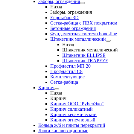
Заборы, ограждения
Назад
Заборы, ограждения
Еврозабор 3D
Сетка-рабица с ПВХ покрытием
Бетонные ограждения
Фундаментная система bond-line
Штакетник металлический
Назад
Штакетник металлический
Штакетник ELLIPSE
Штакетник TRAPEZE
Профнастил МП 20
Профнастил С8
Комплектующие
Сетка-рабица
Кирпич
Назад
Кирпич
Кирпич ООО "РуБелЭко"
Кирпич силикатный
Кирпич керамический
Кирпич огнеупорный
Кольца ж/б и плиты перекрытий
Люки канализационные