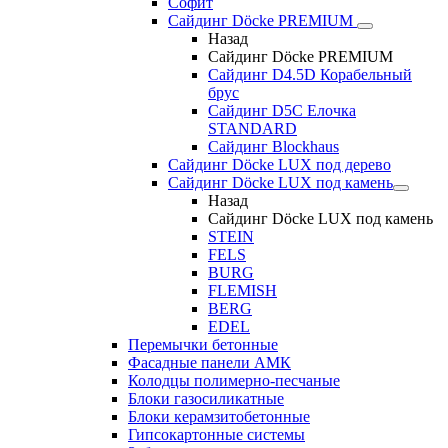
Софит
Сайдинг Döcke PREMIUM
Назад
Сайдинг Döcke PREMIUM
Сайдинг D4.5D Корабельный
брус
Сайдинг D5С Елочка
STANDARD
Сайдинг Blockhaus
Сайдинг Döcke LUX под дерево
Сайдинг Döcke LUX под камень
Назад
Сайдинг Döcke LUX под камень
STEIN
FELS
BURG
FLEMISH
BERG
EDEL
Перемычки бетонные
Фасадные панели АМК
Колодцы полимерно-песчаные
Блоки газосиликатные
Блоки керамзитобетонные
Гипсокартонные системы