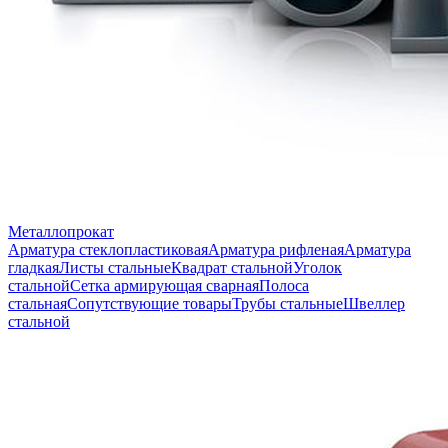
Металлопрокат
Арматура стеклопластиковая
Арматура рифленая
Арматура
гладкая
Листы стальные
Квадрат стальной
Уголок
стальной
Сетка армирующая сварная
Полоса
стальная
Сопутствующие товары
Трубы стальные
Швеллер
стальной