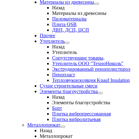
Материалы из древесины
Назад
Материалы из древесины
Пиломатериалы
Плита OSB
ДВП, ДСП, ЦСП
Прочее
Утеплитель
Назад
Утеплитель
Сопутствующие товары,
Утеплитель ООО "ТехноНиколь"
Экструдированный пенополистирол
Пенопласт
Теплозвукоизоляция Knauf Insulation
Сухие строительные смеси
Элементы благоустройства
Назад
Элементы благоустройства
Борт
Плитка вибропрессованная
Плитка вибролитьевая
Металлопрокат
Назад
Металлопрокат