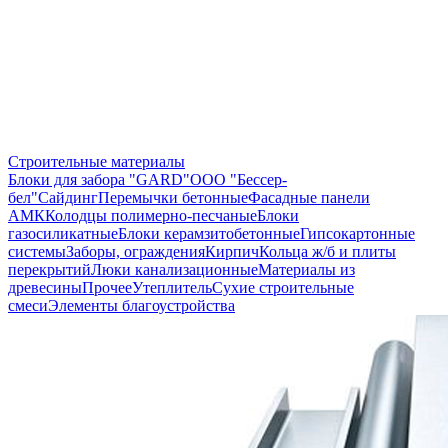
Строительные материалы
Блоки для забора "GARD"
ООО "Бессер-
бел"
Сайдинг
Перемычки бетонные
Фасадные панели
АМК
Колодцы полимерно-песчаные
Блоки
газосиликатные
Блоки керамзитобетонные
Гипсокартонные
системы
Заборы, ограждения
Кирпич
Кольца ж/б и плиты
перекрытий
Люки канализационные
Материалы из
древесины
Прочее
Утеплитель
Сухие строительные
смеси
Элементы благоустройства