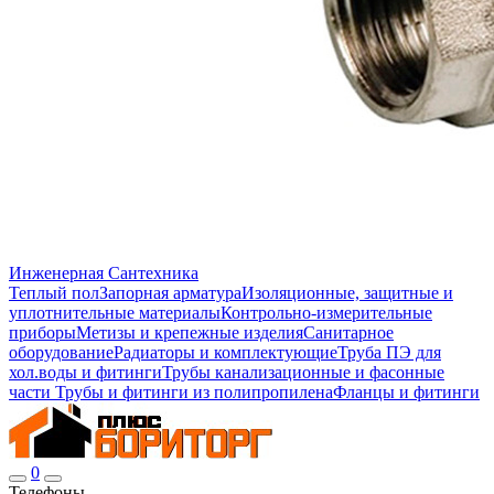
Инженерная Сантехника
Теплый пол
Запорная арматура
Изоляционные, защитные и
уплотнительные материалы
Контрольно-измерительные
приборы
Метизы и крепежные изделия
Санитарное
оборудование
Радиаторы и комплектующие
Труба ПЭ для
хол.воды и фитинги
Трубы канализационные и фасонные
части
Трубы и фитинги из полипропилена
Фланцы и фитинги
0
Телефоны