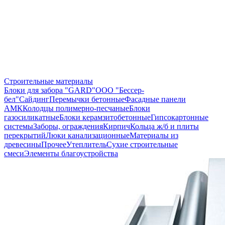
Строительные материалы
Блоки для забора "GARD"
ООО "Бессер-
бел"
Сайдинг
Перемычки бетонные
Фасадные панели
АМК
Колодцы полимерно-песчаные
Блоки
газосиликатные
Блоки керамзитобетонные
Гипсокартонные
системы
Заборы, ограждения
Кирпич
Кольца ж/б и плиты
перекрытий
Люки канализационные
Материалы из
древесины
Прочее
Утеплитель
Сухие строительные
смеси
Элементы благоустройства