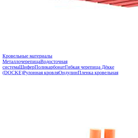
Кровельные материалы
Металлочерепица
Водосточная
система
Шифер
Поликарбонат
Гибкая черепица Дёкке
(DOCKE)
Рулонная кровля
Ондулин
Пленка кровельная