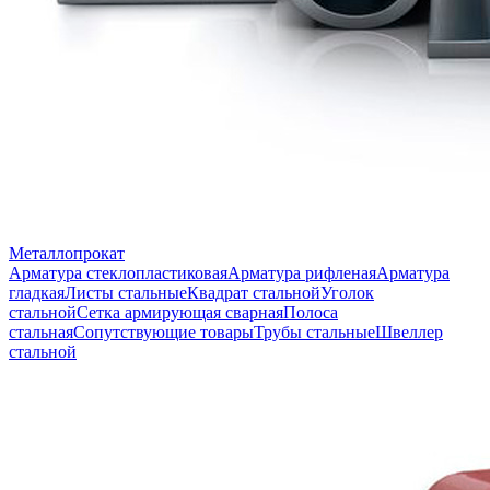
Металлопрокат
Арматура стеклопластиковая
Арматура рифленая
Арматура
гладкая
Листы стальные
Квадрат стальной
Уголок
стальной
Сетка армирующая сварная
Полоса
стальная
Сопутствующие товары
Трубы стальные
Швеллер
стальной