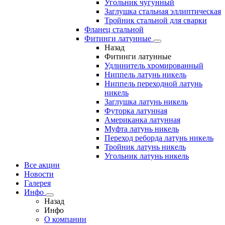
Угольник чугунный
Заглушка стальная эллиптическая
Тройник стальной для сварки
Фланец стальной
Фитинги латунные
Назад
Фитинги латунные
Удлинитель хромированный
Ниппель латунь никель
Ниппель переходной латунь
никель
Заглушка латунь никель
Футорка латунная
Американка латунная
Муфта латунь никель
Переход реборда латунь никель
Тройник латунь никель
Угольник латунь никель
Все акции
Новости
Галерея
Инфо
Назад
Инфо
О компании