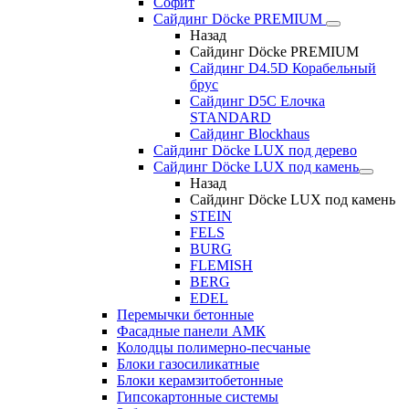
Софит
Сайдинг Döcke PREMIUM
Назад
Сайдинг Döcke PREMIUM
Сайдинг D4.5D Корабельный
брус
Сайдинг D5С Елочка
STANDARD
Сайдинг Blockhaus
Сайдинг Döcke LUX под дерево
Сайдинг Döcke LUX под камень
Назад
Сайдинг Döcke LUX под камень
STEIN
FELS
BURG
FLEMISH
BERG
EDEL
Перемычки бетонные
Фасадные панели АМК
Колодцы полимерно-песчаные
Блоки газосиликатные
Блоки керамзитобетонные
Гипсокартонные системы