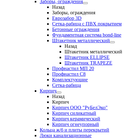
Заборы, ограждения
Назад
Заборы, ограждения
Еврозабор 3D
Сетка-рабица с ПВХ покрытием
Бетонные ограждения
Фундаментная система bond-line
Штакетник металлический
Назад
Штакетник металлический
Штакетник ELLIPSE
Штакетник TRAPEZE
Профнастил МП 20
Профнастил С8
Комплектующие
Сетка-рабица
Кирпич
Назад
Кирпич
Кирпич ООО "РуБелЭко"
Кирпич силикатный
Кирпич керамический
Кирпич огнеупорный
Кольца ж/б и плиты перекрытий
Люки канализационные