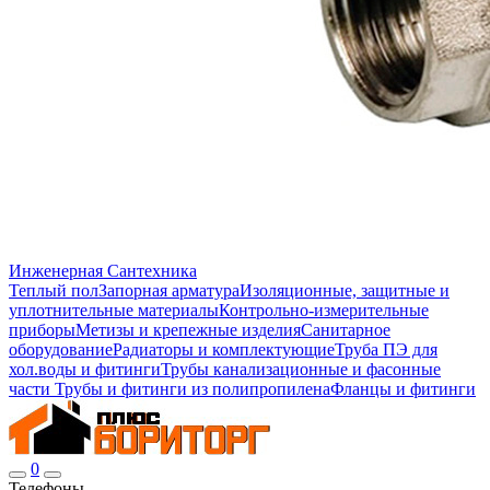
Инженерная Сантехника
Теплый пол
Запорная арматура
Изоляционные, защитные и
уплотнительные материалы
Контрольно-измерительные
приборы
Метизы и крепежные изделия
Санитарное
оборудование
Радиаторы и комплектующие
Труба ПЭ для
хол.воды и фитинги
Трубы канализационные и фасонные
части
Трубы и фитинги из полипропилена
Фланцы и фитинги
0
Телефоны