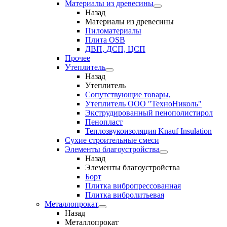
Материалы из древесины
Назад
Материалы из древесины
Пиломатериалы
Плита OSB
ДВП, ДСП, ЦСП
Прочее
Утеплитель
Назад
Утеплитель
Сопутствующие товары,
Утеплитель ООО "ТехноНиколь"
Экструдированный пенополистирол
Пенопласт
Теплозвукоизоляция Knauf Insulation
Сухие строительные смеси
Элементы благоустройства
Назад
Элементы благоустройства
Борт
Плитка вибропрессованная
Плитка вибролитьевая
Металлопрокат
Назад
Металлопрокат