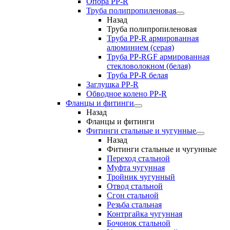
Опора PP-R
Труба полипропиленовая
Назад
Труба полипропиленовая
Труба PP-R армированная
алюминием (серая)
Труба PP-RGF армированная
стекловолокном (белая)
Труба РР-R белая
Заглушка PP-R
Обводное колено PP-R
Фланцы и фитинги
Назад
Фланцы и фитинги
Фитинги стальные и чугунные
Назад
Фитинги стальные и чугунные
Переход стальной
Муфта чугунная
Тройник чугунный
Отвод стальной
Сгон стальной
Резьба стальная
Контргайка чугунная
Бочонок стальной