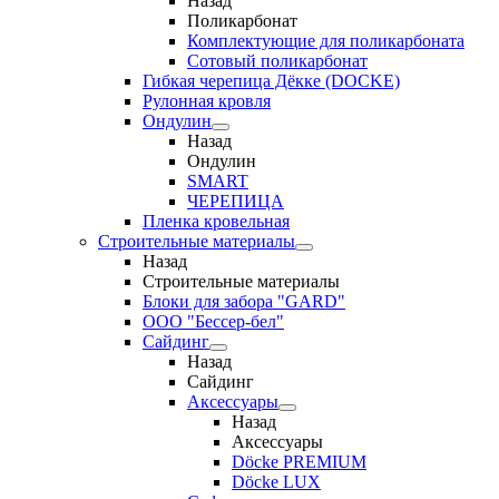
Назад
Поликарбонат
Комплектующие для поликарбоната
Сотовый поликарбонат
Гибкая черепица Дёкке (DOCKE)
Рулонная кровля
Ондулин
Назад
Ондулин
SMART
ЧЕРЕПИЦА
Пленка кровельная
Строительные материалы
Назад
Строительные материалы
Блоки для забора "GARD"
ООО "Бессер-бел"
Сайдинг
Назад
Сайдинг
Аксессуары
Назад
Аксессуары
Döcke PREMIUM
Döcke LUX