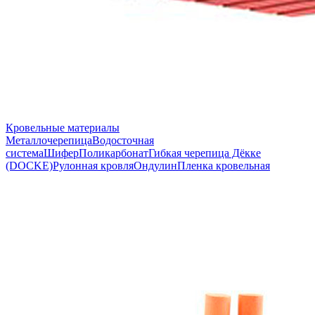
Кровельные материалы
Металлочерепица
Водосточная
система
Шифер
Поликарбонат
Гибкая черепица Дёкке
(DOCKE)
Рулонная кровля
Ондулин
Пленка кровельная