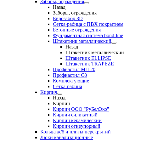
Заборы, ограждения
Назад
Заборы, ограждения
Еврозабор 3D
Сетка-рабица с ПВХ покрытием
Бетонные ограждения
Фундаментная система bond-line
Штакетник металлический
Назад
Штакетник металлический
Штакетник ELLIPSE
Штакетник TRAPEZE
Профнастил МП 20
Профнастил С8
Комплектующие
Сетка-рабица
Кирпич
Назад
Кирпич
Кирпич ООО "РуБелЭко"
Кирпич силикатный
Кирпич керамический
Кирпич огнеупорный
Кольца ж/б и плиты перекрытий
Люки канализационные