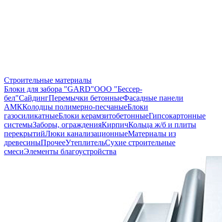
Строительные материалы
Блоки для забора "GARD"
ООО "Бессер-
бел"
Сайдинг
Перемычки бетонные
Фасадные панели
АМК
Колодцы полимерно-песчаные
Блоки
газосиликатные
Блоки керамзитобетонные
Гипсокартонные
системы
Заборы, ограждения
Кирпич
Кольца ж/б и плиты
перекрытий
Люки канализационные
Материалы из
древесины
Прочее
Утеплитель
Сухие строительные
смеси
Элементы благоустройства