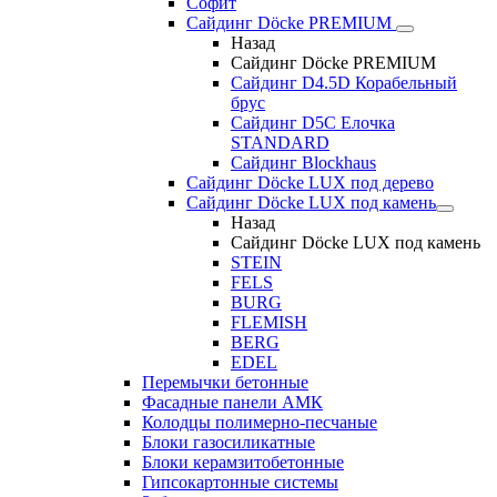
Софит
Сайдинг Döcke PREMIUM
Назад
Сайдинг Döcke PREMIUM
Сайдинг D4.5D Корабельный
брус
Сайдинг D5С Елочка
STANDARD
Сайдинг Blockhaus
Сайдинг Döcke LUX под дерево
Сайдинг Döcke LUX под камень
Назад
Сайдинг Döcke LUX под камень
STEIN
FELS
BURG
FLEMISH
BERG
EDEL
Перемычки бетонные
Фасадные панели АМК
Колодцы полимерно-песчаные
Блоки газосиликатные
Блоки керамзитобетонные
Гипсокартонные системы