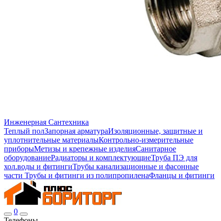
Инженерная Сантехника
Теплый пол
Запорная арматура
Изоляционные, защитные и
уплотнительные материалы
Контрольно-измерительные
приборы
Метизы и крепежные изделия
Санитарное
оборудование
Радиаторы и комплектующие
Труба ПЭ для
хол.воды и фитинги
Трубы канализационные и фасонные
части
Трубы и фитинги из полипропилена
Фланцы и фитинги
0
Телефоны