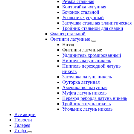
Резьба стальная
Контргайка чугунная
Бочонок стальной
Угольник чугунный
Заглушка стальная эллиптическая
Тройник стальной для сварки
Фланец стальной
Фитинги латунные
Назад
Фитинги латунные
Удлинитель хромированный
Ниппель латунь никель
Ниппель переходной латунь
никель
Заглушка латунь никель
Футорка латунная
Американка латунная
Муфта латунь никель
Переход реборда латунь никель
Тройник латунь никель
Угольник латунь никель
Все акции
Новости
Галерея
Инфо