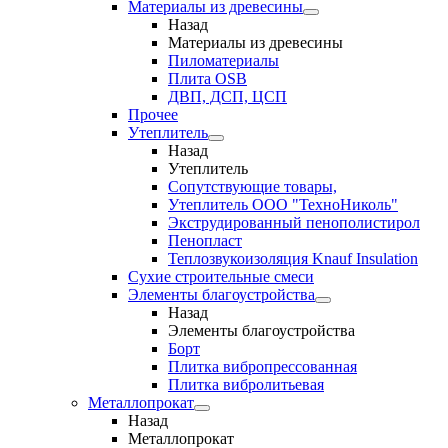
Материалы из древесины
Назад
Материалы из древесины
Пиломатериалы
Плита OSB
ДВП, ДСП, ЦСП
Прочее
Утеплитель
Назад
Утеплитель
Сопутствующие товары,
Утеплитель ООО "ТехноНиколь"
Экструдированный пенополистирол
Пенопласт
Теплозвукоизоляция Knauf Insulation
Сухие строительные смеси
Элементы благоустройства
Назад
Элементы благоустройства
Борт
Плитка вибропрессованная
Плитка вибролитьевая
Металлопрокат
Назад
Металлопрокат