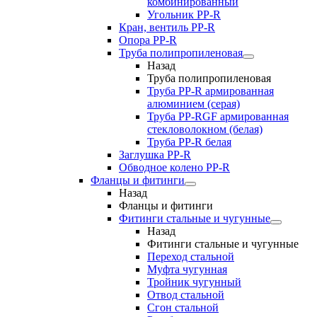
комбинированный
Угольник РР-R
Кран, вентиль PP-R
Опора PP-R
Труба полипропиленовая
Назад
Труба полипропиленовая
Труба PP-R армированная
алюминием (серая)
Труба PP-RGF армированная
стекловолокном (белая)
Труба РР-R белая
Заглушка PP-R
Обводное колено PP-R
Фланцы и фитинги
Назад
Фланцы и фитинги
Фитинги стальные и чугунные
Назад
Фитинги стальные и чугунные
Переход стальной
Муфта чугунная
Тройник чугунный
Отвод стальной
Сгон стальной