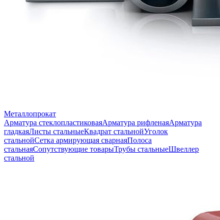
Металлопрокат
Арматура стеклопластиковая
Арматура рифленая
Арматура
гладкая
Листы стальные
Квадрат стальной
Уголок
стальной
Сетка армирующая сварная
Полоса
стальная
Сопутствующие товары
Трубы стальные
Швеллер
стальной