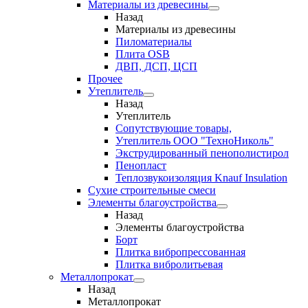
Материалы из древесины
Назад
Материалы из древесины
Пиломатериалы
Плита OSB
ДВП, ДСП, ЦСП
Прочее
Утеплитель
Назад
Утеплитель
Сопутствующие товары,
Утеплитель ООО "ТехноНиколь"
Экструдированный пенополистирол
Пенопласт
Теплозвукоизоляция Knauf Insulation
Сухие строительные смеси
Элементы благоустройства
Назад
Элементы благоустройства
Борт
Плитка вибропрессованная
Плитка вибролитьевая
Металлопрокат
Назад
Металлопрокат