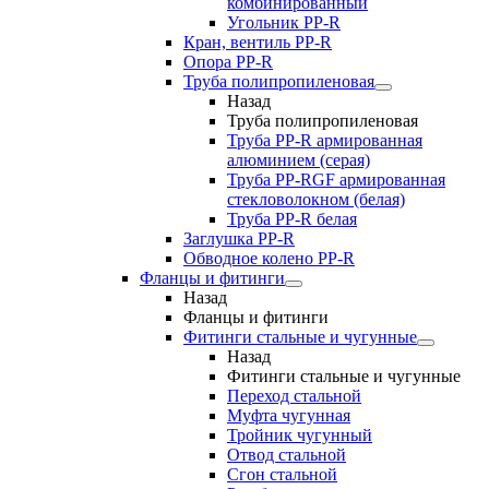
комбинированный
Угольник РР-R
Кран, вентиль PP-R
Опора PP-R
Труба полипропиленовая
Назад
Труба полипропиленовая
Труба PP-R армированная
алюминием (серая)
Труба PP-RGF армированная
стекловолокном (белая)
Труба РР-R белая
Заглушка PP-R
Обводное колено PP-R
Фланцы и фитинги
Назад
Фланцы и фитинги
Фитинги стальные и чугунные
Назад
Фитинги стальные и чугунные
Переход стальной
Муфта чугунная
Тройник чугунный
Отвод стальной
Сгон стальной