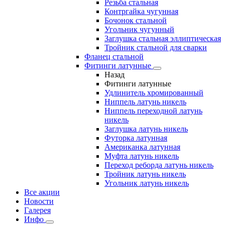
Резьба стальная
Контргайка чугунная
Бочонок стальной
Угольник чугунный
Заглушка стальная эллиптическая
Тройник стальной для сварки
Фланец стальной
Фитинги латунные
Назад
Фитинги латунные
Удлинитель хромированный
Ниппель латунь никель
Ниппель переходной латунь
никель
Заглушка латунь никель
Футорка латунная
Американка латунная
Муфта латунь никель
Переход реборда латунь никель
Тройник латунь никель
Угольник латунь никель
Все акции
Новости
Галерея
Инфо