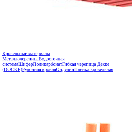
Кровельные материалы
Металлочерепица
Водосточная
система
Шифер
Поликарбонат
Гибкая черепица Дёкке
(DOCKE)
Рулонная кровля
Ондулин
Пленка кровельная