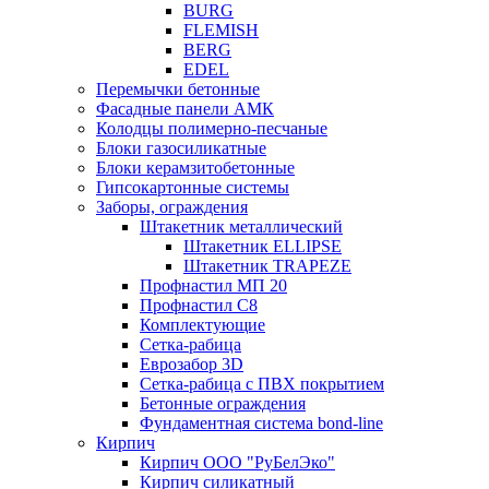
BURG
FLEMISH
BERG
EDEL
Перемычки бетонные
Фасадные панели АМК
Колодцы полимерно-песчаные
Блоки газосиликатные
Блоки керамзитобетонные
Гипсокартонные системы
Заборы, ограждения
Штакетник металлический
Штакетник ELLIPSE
Штакетник TRAPEZE
Профнастил МП 20
Профнастил С8
Комплектующие
Сетка-рабица
Еврозабор 3D
Сетка-рабица с ПВХ покрытием
Бетонные ограждения
Фундаментная система bond-line
Кирпич
Кирпич ООО "РуБелЭко"
Кирпич силикатный