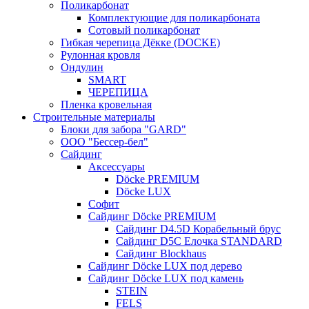
Поликарбонат
Комплектующие для поликарбоната
Сотовый поликарбонат
Гибкая черепица Дёкке (DOCKE)
Рулонная кровля
Ондулин
SMART
ЧЕРЕПИЦА
Пленка кровельная
Строительные материалы
Блоки для забора "GARD"
ООО "Бессер-бел"
Сайдинг
Аксессуары
Döcke PREMIUM
Döcke LUX
Софит
Сайдинг Döcke PREMIUM
Сайдинг D4.5D Корабельный брус
Сайдинг D5С Елочка STANDARD
Сайдинг Blockhaus
Сайдинг Döcke LUX под дерево
Сайдинг Döcke LUX под камень
STEIN
FELS