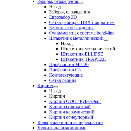
Заборы, ограждения
Назад
Заборы, ограждения
Еврозабор 3D
Сетка-рабица с ПВХ покрытием
Бетонные ограждения
Фундаментная система bond-line
Штакетник металлический
Назад
Штакетник металлический
Штакетник ELLIPSE
Штакетник TRAPEZE
Профнастил МП 20
Профнастил С8
Комплектующие
Сетка-рабица
Кирпич
Назад
Кирпич
Кирпич ООО "РуБелЭко"
Кирпич силикатный
Кирпич керамический
Кирпич огнеупорный
Кольца ж/б и плиты перекрытий
Люки канализационные