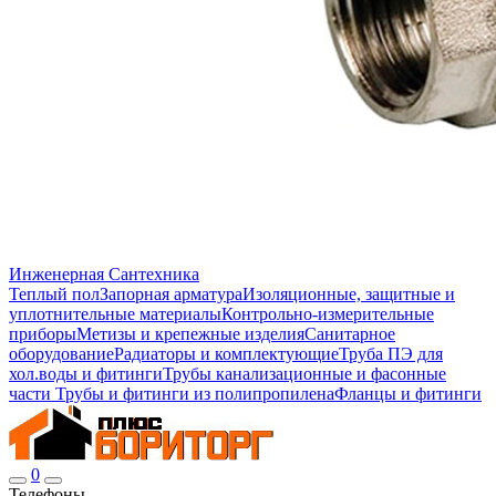
Инженерная Сантехника
Теплый пол
Запорная арматура
Изоляционные, защитные и
уплотнительные материалы
Контрольно-измерительные
приборы
Метизы и крепежные изделия
Санитарное
оборудование
Радиаторы и комплектующие
Труба ПЭ для
хол.воды и фитинги
Трубы канализационные и фасонные
части
Трубы и фитинги из полипропилена
Фланцы и фитинги
0
Телефоны