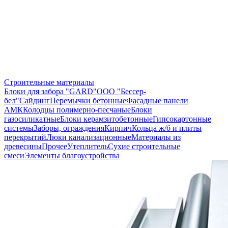
Строительные материалы
Блоки для забора "GARD"
ООО "Бессер-
бел"
Сайдинг
Перемычки бетонные
Фасадные панели
АМК
Колодцы полимерно-песчаные
Блоки
газосиликатные
Блоки керамзитобетонные
Гипсокартонные
системы
Заборы, ограждения
Кирпич
Кольца ж/б и плиты
перекрытий
Люки канализационные
Материалы из
древесины
Прочее
Утеплитель
Сухие строительные
смеси
Элементы благоустройства