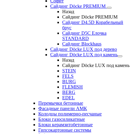
Софит
Сайдинг Döcke PREMIUM
Назад
Сайдинг Döcke PREMIUM
Сайдинг D4.5D Корабельный
брус
Сайдинг D5С Елочка
STANDARD
Сайдинг Blockhaus
Сайдинг Döcke LUX под дерево
Сайдинг Döcke LUX под камень
Назад
Сайдинг Döcke LUX под камень
STEIN
FELS
BURG
FLEMISH
BERG
EDEL
Перемычки бетонные
Фасадные панели АМК
Колодцы полимерно-песчаные
Блоки газосиликатные
Блоки керамзитобетонные
Гипсокартонные системы