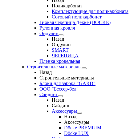
Назад
Поликарбонат
Комплектующие для поликарбоната
Сотовый поликарбонат
Гибкая черепица Дёкке (DOCKE)
Рулонная кровля
Ондулин
Назад
Ондулин
SMART
ЧЕРЕПИЦА
Пленка кровельная
Строительные материалы
Назад
Строительные материалы
Блоки для забора "GARD"
ООО "Бессер-бел"
Сайдинг
Назад
Сайдинг
Аксессуары
Назад
Аксессуары
Döcke PREMIUM
Döcke LUX