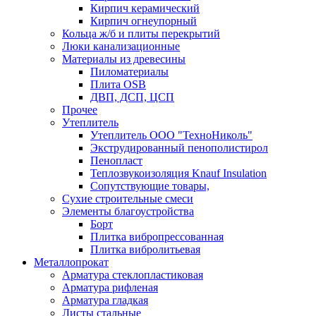
Кирпич керамический
Кирпич огнеупорный
Кольца ж/б и плиты перекрытий
Люки канализационные
Материалы из древесины
Пиломатериалы
Плита OSB
ДВП, ДСП, ЦСП
Прочее
Утеплитель
Утеплитель ООО "ТехноНиколь"
Экструдированный пенополистирол
Пенопласт
Теплозвукоизоляция Knauf Insulation
Сопутствующие товары,
Сухие строительные смеси
Элементы благоустройства
Борт
Плитка вибропрессованная
Плитка вибролитьевая
Металлопрокат
Арматура стеклопластиковая
Арматура рифленая
Арматура гладкая
Листы стальные