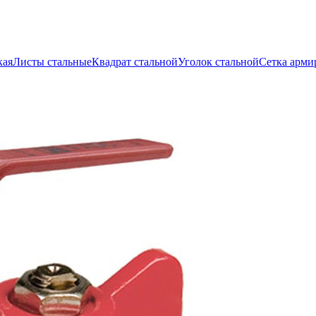
кая
Листы стальные
Квадрат стальной
Уголок стальной
Сетка арми