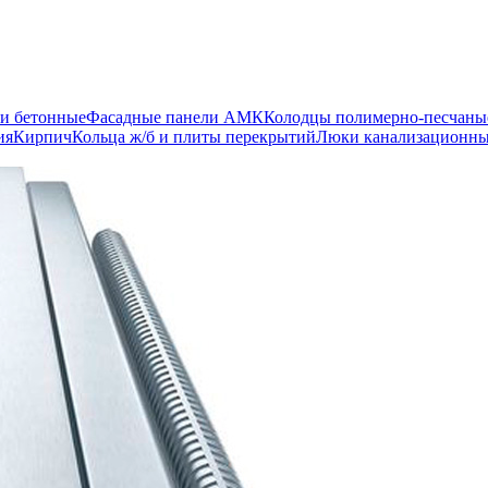
и бетонные
Фасадные панели АМК
Колодцы полимерно-песчаны
ия
Кирпич
Кольца ж/б и плиты перекрытий
Люки канализационн