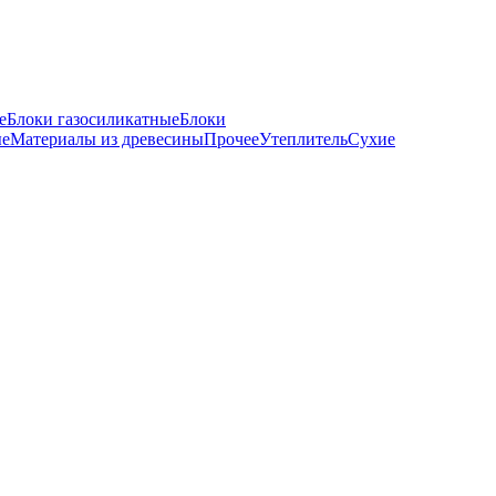
е
Блоки газосиликатные
Блоки
ые
Материалы из древесины
Прочее
Утеплитель
Сухие