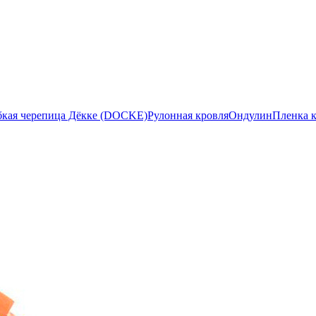
бкая черепица Дёкке (DOCKE)
Рулонная кровля
Ондулин
Пленка 